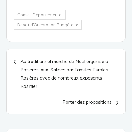
Conseil Départemental
Débat d'Orientation Budgétaire
Navigation
Au traditionnel marché de Noël organisé à
Rosieres-aux-Salines par Familles Rurales
de
Rosières avec de nombreux exposants
Ros’hier
l’article
Porter des propositions