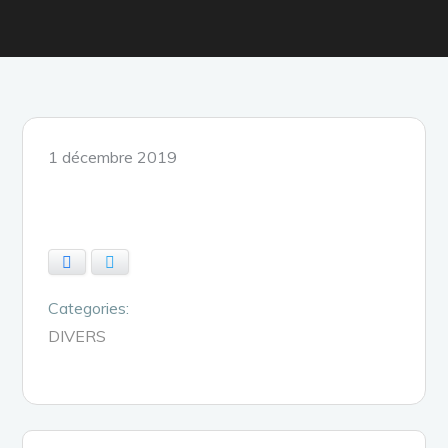
Posted
1 décembre 2019
on
Facebook
Twitter
Categories:
DIVERS