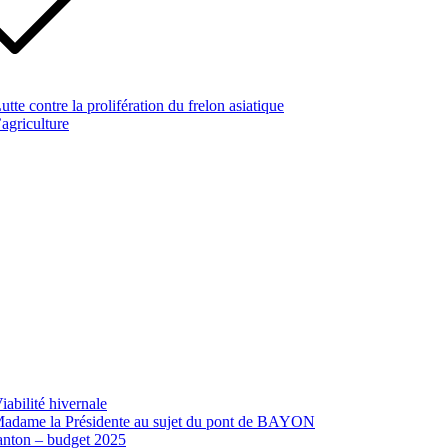
te contre la prolifération du frelon asiatique
’agriculture
abilité hivernale
 Madame la Présidente au sujet du pont de BAYON
canton – budget 2025