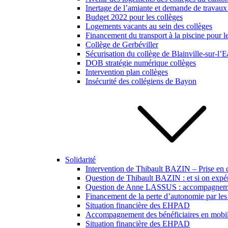
Inertage de l’amiante et demande de travaux
Budget 2022 pour les collèges
Logements vacants au sein des collèges
Financement du transport à la piscine pour l
Collège de Gerbéviller
Sécurisation du collège de Blainville-sur-l’
DOB stratégie numérique collèges
Intervention plan collèges
Insécurité des collégiens de Bayon
Solidarité
Intervention de Thibault BAZIN – Prise en 
Question de Thibault BAZIN : et si on expér
Question de Anne LASSUS : accompagnement 
Financement de la perte d’autonomie par les 
Situation financière des EHPAD
Accompagnement des bénéficiaires en mobili
Situation financière des EHPAD