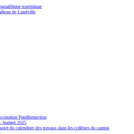
gnalétique touristique
âteau de Lunéville
cination Papillomavirus
 – budget 2025
ujet du calendrier des travaux dans les collèges du canton
n