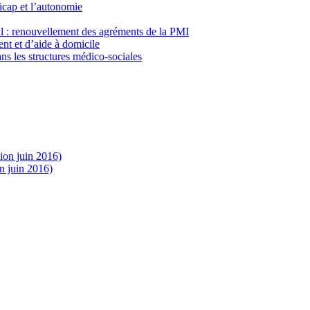
icap et l’autonomie
al : renouvellement des agréments de la PMI
nt et d’aide à domicile
ns les structures médico-sociales
sion juin 2016)
n juin 2016)