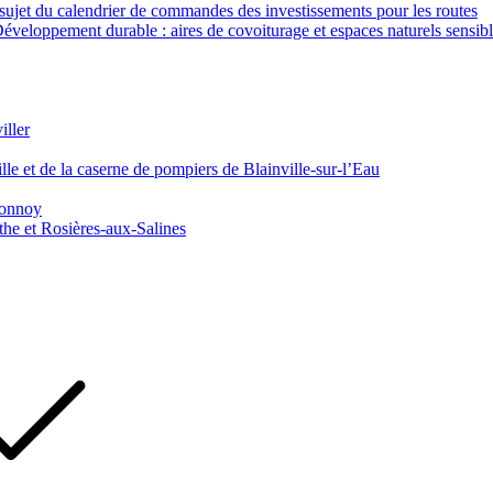
ujet du calendrier de commandes des investissements pour les routes
veloppement durable : aires de covoiturage et espaces naturels sensib
iller
le et de la caserne de pompiers de Blainville-sur-l’Eau
 Tonnoy
he et Rosières-aux-Salines