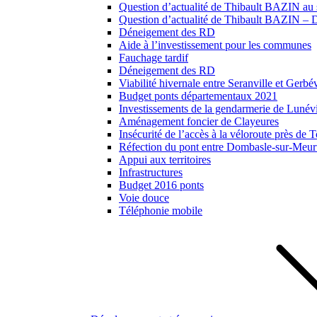
Question d’actualité de Thibault BAZIN au s
Question d’actualité de Thibault BAZIN – Dé
Déneigement des RD
Aide à l’investissement pour les communes
Fauchage tardif
Déneigement des RD
Viabilité hivernale entre Seranville et Gerbév
Budget ponts départementaux 2021
Investissements de la gendarmerie de Lunévil
Aménagement foncier de Clayeures
Insécurité de l’accès à la véloroute près de
Réfection du pont entre Dombasle-sur-Meurt
Appui aux territoires
Infrastructures
Budget 2016 ponts
Voie douce
Téléphonie mobile