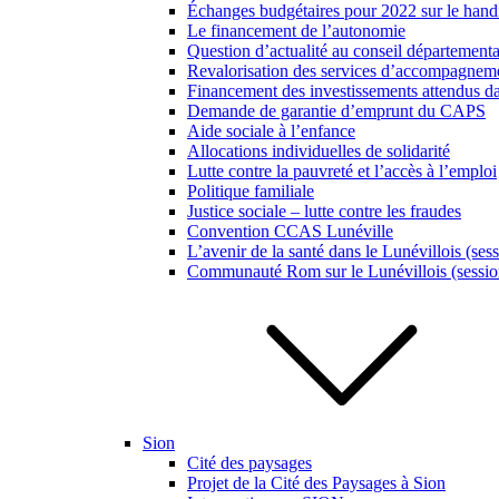
Échanges budgétaires pour 2022 sur le hand
Le financement de l’autonomie
Question d’actualité au conseil département
Revalorisation des services d’accompagneme
Financement des investissements attendus da
Demande de garantie d’emprunt du CAPS
Aide sociale à l’enfance
Allocations individuelles de solidarité
Lutte contre la pauvreté et l’accès à l’emploi
Politique familiale
Justice sociale – lutte contre les fraudes
Convention CCAS Lunéville
L’avenir de la santé dans le Lunévillois (ses
Communauté Rom sur le Lunévillois (sessio
Sion
Cité des paysages
Projet de la Cité des Paysages à Sion