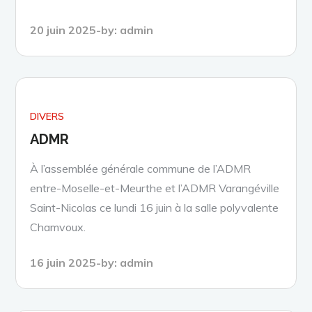
Posted
20 juin 2025
by:
admin
on
DIVERS
ADMR
À l’assemblée générale commune de l’ADMR
entre-Moselle-et-Meurthe et l’ADMR Varangéville
Saint-Nicolas ce lundi 16 juin à la salle polyvalente
Chamvoux.
Posted
16 juin 2025
by:
admin
on