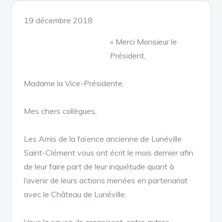
Posted
19 décembre 2018
on
« Merci Monsieur le
Président,
Madame la Vice-Présidente,
Mes chers collègues,
Les Amis de la faïence ancienne de Lunéville
Saint-Clément vous ont écrit le mois dernier afin
de leur faire part de leur inquiétude quant à
l’avenir de leurs actions menées en partenariat
avec le Château de Lunéville.
Vous le savez, ils organisent, entre autres