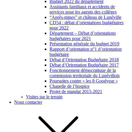
Budget 2022 du département
Assistants familiaux et accidents de
services pour les agents des collèges
“Après-mines” et château de Lunéville
CD54 : débat d’orientations budgétaires
pour 2022
Département – Débat d’orientations
budgétaires pour 2021
Présentation générale du budget 2019
Rapport d’orientation n°1 d’orientation
budgétaire
Débat d’Orientation Budgétaire 2018
Débat d’Orientation Budgétaire 2017
Fonctionnement démocratique de la
commission territoriale du Lunévillois
Poursuites contre « les 8 Goodyear »
Chapelle de l’hospice
Projet de mandat 2015-2021
Visites sur le terrain
Nous contacter