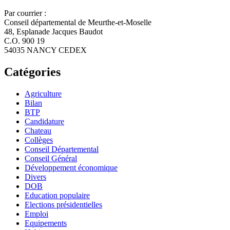
Par courrier :
Conseil départemental de Meurthe-et-Moselle
48, Esplanade Jacques Baudot
C.O. 900 19
54035 NANCY CEDEX
Catégories
Agriculture
Bilan
BTP
Candidature
Chateau
Collèges
Conseil Départemental
Conseil Général
Développement économique
Divers
DOB
Education populaire
Elections présidentielles
Emploi
Equipements