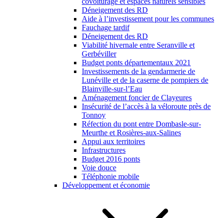
covoiturage et espaces naturels sensibles
Déneigement des RD
Aide à l’investissement pour les communes
Fauchage tardif
Déneigement des RD
Viabilité hivernale entre Seranville et
Gerbéviller
Budget ponts départementaux 2021
Investissements de la gendarmerie de
Lunéville et de la caserne de pompiers de
Blainville-sur-l’Eau
Aménagement foncier de Clayeures
Insécurité de l’accès à la véloroute près de
Tonnoy
Réfection du pont entre Dombasle-sur-
Meurthe et Rosières-aux-Salines
Appui aux territoires
Infrastructures
Budget 2016 ponts
Voie douce
Téléphonie mobile
Développement et économie