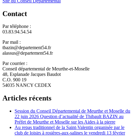
Site du Conseil Départemental
Contact
Par téléphone :
03.83.94.54.54
Par mail :
tbazin@departement54.fr
alassus@departement54.fr
Par courrier :
Conseil départemental de Meurthe-et-Moselle
48, Esplanade Jacques Baudot
C.O. 900 19
54035 NANCY CEDEX
Articles récents
Session du Conseil Départemental de Meurthe et Moselle du
22 juin 2026 Question d’actualité de Thibault BAZIN au
Préfet de Meurthe et Moselle sur les Aides à la pierre
Au repas traditionnel de la Saint-Valentin organisée par le
club de loisirs à rosières-aux-salines le vendredi 13 février