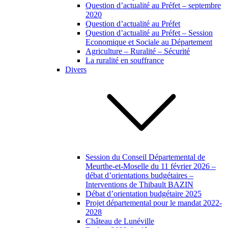
Question d’actualité au Préfet – septembre
2020
Question d’actualité au Préfet
Question d’actualité au Préfet – Session
Economique et Sociale au Département
Agriculture – Ruralité – Sécurité
La ruralité en souffrance
Divers
Session du Conseil Départemental de
Meurthe-et-Moselle du 11 février 2026 –
débat d’orientations budgétaires –
Interventions de Thibault BAZIN
Débat d’orientation budgétaire 2025
Projet départemental pour le mandat 2022-
2028
Château de Lunéville