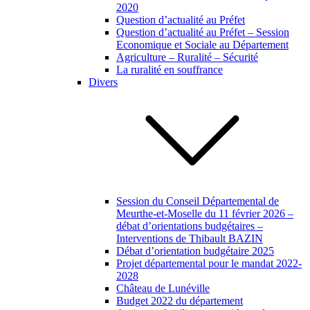
2020
Question d’actualité au Préfet
Question d’actualité au Préfet – Session
Economique et Sociale au Département
Agriculture – Ruralité – Sécurité
La ruralité en souffrance
Divers
Session du Conseil Départemental de
Meurthe-et-Moselle du 11 février 2026 –
débat d’orientations budgétaires –
Interventions de Thibault BAZIN
Débat d’orientation budgétaire 2025
Projet départemental pour le mandat 2022-
2028
Château de Lunéville
Budget 2022 du département