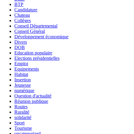
BTP
Candidature
Chateau
Collèges
Conseil Départemental
Conseil Général
Développement économique
Divers
DOB
Education populaire
Elections présidentielles
Emploi
Equipements
Habitat
Insertion
Jeunesse
numérique
Question d'actualité
Réunion publique
Routes
Ruralité
solidarité
Sport
Tourisme
uncategorized