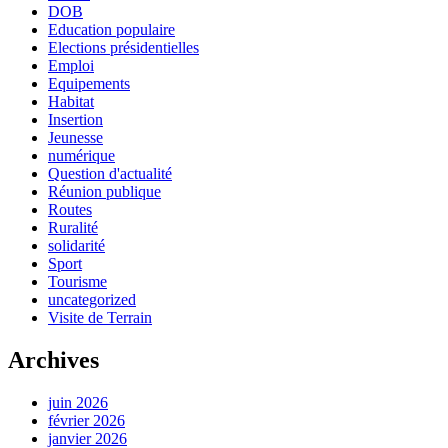
DOB
Education populaire
Elections présidentielles
Emploi
Equipements
Habitat
Insertion
Jeunesse
numérique
Question d'actualité
Réunion publique
Routes
Ruralité
solidarité
Sport
Tourisme
uncategorized
Visite de Terrain
Archives
juin 2026
février 2026
janvier 2026