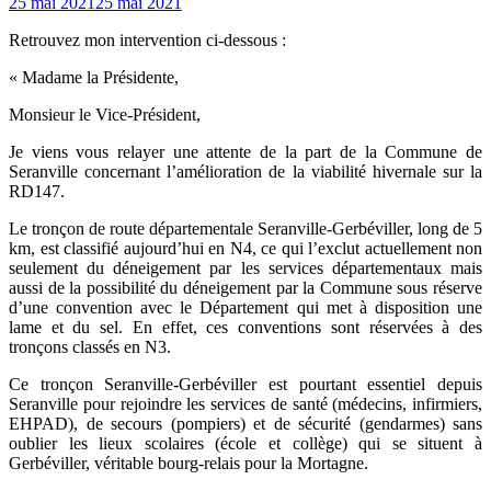
Posted
25 mai 2021
25 mai 2021
on
Retrouvez mon intervention ci-dessous :
« Madame la Présidente,
Monsieur le Vice-Président,
Je viens vous relayer une attente de la part de la Commune de
Seranville concernant
l’amélioration de la viabilité hivernale sur la
RD147.
Le tronçon de route départementale Seranville-Gerbéviller, long de 5
km, est classifié
aujourd’hui en N4, ce qui l’exclut actuellement non
seulement du déneigement par les
services départementaux mais
aussi de la possibilité du déneigement par la Commune sous
réserve
d’une convention avec le Département qui met à disposition une
lame et du sel. En
effet, ces conventions sont réservées à des
tronçons classés en N3.
Ce tronçon Seranville-Gerbéviller est pourtant essentiel depuis
Seranville pour rejoindre les
services de santé (médecins, infirmiers,
EHPAD), de secours (pompiers) et de sécurité
(gendarmes) sans
oublier les lieux scolaires (école et collège) qui se situent à
Gerbéviller,
véritable bourg-relais pour la Mortagne.