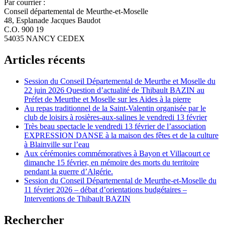
Par courrier :
Conseil départemental de Meurthe-et-Moselle
48, Esplanade Jacques Baudot
C.O. 900 19
54035 NANCY CEDEX
Articles récents
Session du Conseil Départemental de Meurthe et Moselle du
22 juin 2026 Question d’actualité de Thibault BAZIN au
Préfet de Meurthe et Moselle sur les Aides à la pierre
Au repas traditionnel de la Saint-Valentin organisée par le
club de loisirs à rosières-aux-salines le vendredi 13 février
Très beau spectacle le vendredi 13 février de l’association
EXPRESSION DANSE à la maison des fêtes et de la culture
à Blainville sur l’eau
Aux cérémonies commémoratives à Bayon et Villacourt ce
dimanche 15 février, en mémoire des morts du territoire
pendant la guerre d’Algérie.
Session du Conseil Départemental de Meurthe-et-Moselle du
11 février 2026 – débat d’orientations budgétaires –
Interventions de Thibault BAZIN
Rechercher