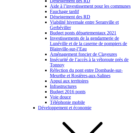
Déneigement des RD
Aide à l’investissement pour les communes
Fauchage tardif
Déneigement des RD
Viabilité hivernale entre Seranville et
Gerbéviller
Budget ponts départementaux 2021
Investissements de la gendarmerie de
Lunéville et de la caserne de pompiers de
Blainville-sur-l’Eau
Aménagement foncier de Clayeures
Insécurité de l’accès à la véloroute près de
Tonnoy
Réfection du pont entre Dombasle-sur-
Meurthe et Rosières-aux-Salines
Appui aux territoires
Infrastructures
Budget 2016 ponts
Voie douce
Téléphonie mobile
Développement et économie