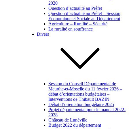
2020
Question d’actualité au Préfet
Question d’actualité au Préfet – Session
Economique et Sociale au Département
Agriculture – Ruralité – Sécurité
La ruralité en souffrance
Divers
Session du Conseil Départemental de
Meurthe-et-Moselle du 11 février 2026 –
débat d’orientations budgétaires –
Interventions de Thibault BAZIN
Débat d’orientation budgétaire 2025
Projet départemental pour le mandat 2022-
2028
Château de Lunéville
Budget 2022 du département