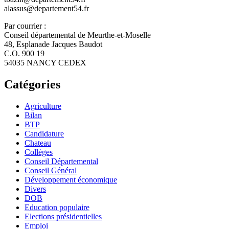
alassus@departement54.fr
Par courrier :
Conseil départemental de Meurthe-et-Moselle
48, Esplanade Jacques Baudot
C.O. 900 19
54035 NANCY CEDEX
Catégories
Agriculture
Bilan
BTP
Candidature
Chateau
Collèges
Conseil Départemental
Conseil Général
Développement économique
Divers
DOB
Education populaire
Elections présidentielles
Emploi