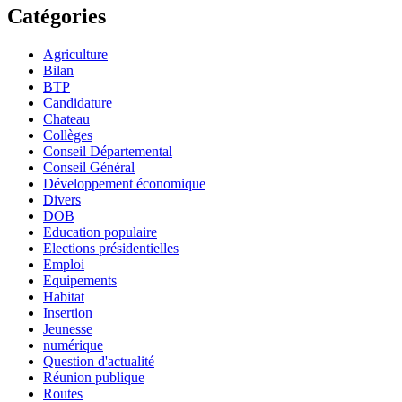
Catégories
Agriculture
Bilan
BTP
Candidature
Chateau
Collèges
Conseil Départemental
Conseil Général
Développement économique
Divers
DOB
Education populaire
Elections présidentielles
Emploi
Equipements
Habitat
Insertion
Jeunesse
numérique
Question d'actualité
Réunion publique
Routes