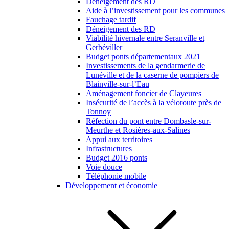
Déneigement des RD
Aide à l’investissement pour les communes
Fauchage tardif
Déneigement des RD
Viabilité hivernale entre Seranville et
Gerbéviller
Budget ponts départementaux 2021
Investissements de la gendarmerie de
Lunéville et de la caserne de pompiers de
Blainville-sur-l’Eau
Aménagement foncier de Clayeures
Insécurité de l’accès à la véloroute près de
Tonnoy
Réfection du pont entre Dombasle-sur-
Meurthe et Rosières-aux-Salines
Appui aux territoires
Infrastructures
Budget 2016 ponts
Voie douce
Téléphonie mobile
Développement et économie