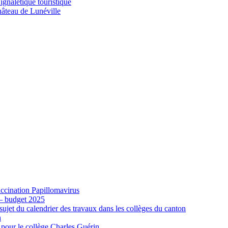
gnalétique touristique
âteau de Lunéville
cination Papillomavirus
 – budget 2025
ujet du calendrier des travaux dans les collèges du canton
n
 pour le collège Charles Guérin