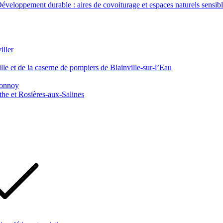
veloppement durable : aires de covoiturage et espaces naturels sensib
iller
le et de la caserne de pompiers de Blainville-sur-l’Eau
 Tonnoy
he et Rosières-aux-Salines