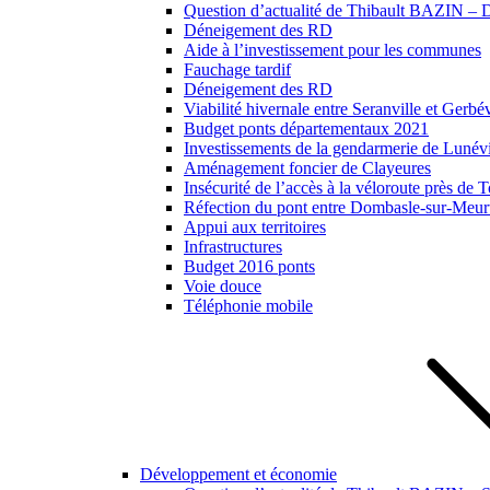
Question d’actualité de Thibault BAZIN – Dé
Déneigement des RD
Aide à l’investissement pour les communes
Fauchage tardif
Déneigement des RD
Viabilité hivernale entre Seranville et Gerbév
Budget ponts départementaux 2021
Investissements de la gendarmerie de Lunévil
Aménagement foncier de Clayeures
Insécurité de l’accès à la véloroute près de
Réfection du pont entre Dombasle-sur-Meurt
Appui aux territoires
Infrastructures
Budget 2016 ponts
Voie douce
Téléphonie mobile
Développement et économie