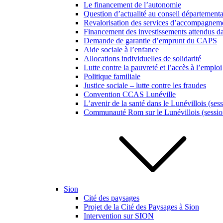
Le financement de l’autonomie
Question d’actualité au conseil département
Revalorisation des services d’accompagneme
Financement des investissements attendus da
Demande de garantie d’emprunt du CAPS
Aide sociale à l’enfance
Allocations individuelles de solidarité
Lutte contre la pauvreté et l’accès à l’emploi
Politique familiale
Justice sociale – lutte contre les fraudes
Convention CCAS Lunéville
L’avenir de la santé dans le Lunévillois (ses
Communauté Rom sur le Lunévillois (sessio
Sion
Cité des paysages
Projet de la Cité des Paysages à Sion
Intervention sur SION