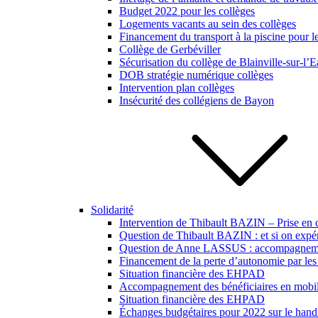
Budget 2022 pour les collèges
Logements vacants au sein des collèges
Financement du transport à la piscine pour l
Collège de Gerbéviller
Sécurisation du collège de Blainville-sur-l’
DOB stratégie numérique collèges
Intervention plan collèges
Insécurité des collégiens de Bayon
Solidarité
Intervention de Thibault BAZIN – Prise en 
Question de Thibault BAZIN : et si on expér
Question de Anne LASSUS : accompagnement 
Financement de la perte d’autonomie par les 
Situation financière des EHPAD
Accompagnement des bénéficiaires en mobili
Situation financière des EHPAD
Échanges budgétaires pour 2022 sur le hand