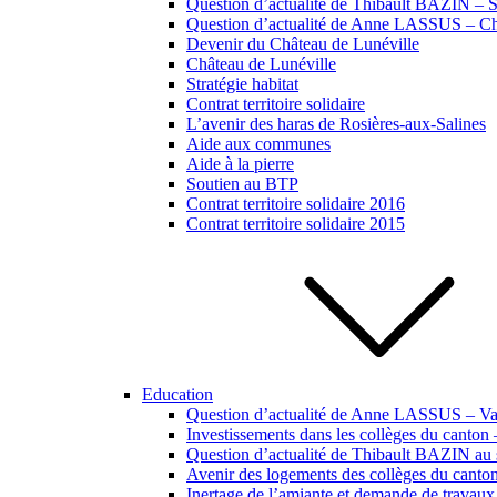
Question d’actualité de Thibault BAZIN – Si
Question d’actualité de Anne LASSUS – Ch
Devenir du Château de Lunéville
Château de Lunéville
Stratégie habitat
Contrat territoire solidaire
L’avenir des haras de Rosières-aux-Salines
Aide aux communes
Aide à la pierre
Soutien au BTP
Contrat territoire solidaire 2016
Contrat territoire solidaire 2015
Education
Question d’actualité de Anne LASSUS – Vac
Investissements dans les collèges du canton
Question d’actualité de Thibault BAZIN au s
Avenir des logements des collèges du canto
Inertage de l’amiante et demande de travaux