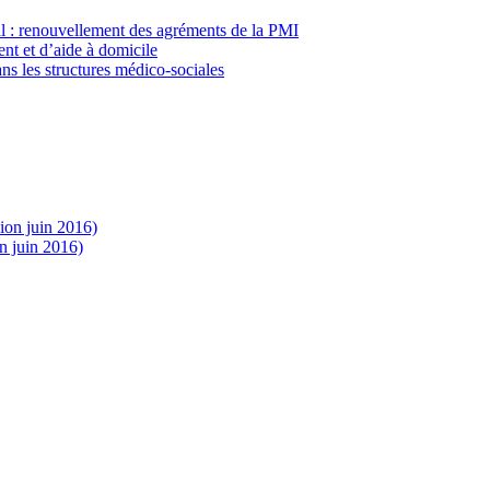
al : renouvellement des agréments de la PMI
nt et d’aide à domicile
ns les structures médico-sociales
sion juin 2016)
n juin 2016)