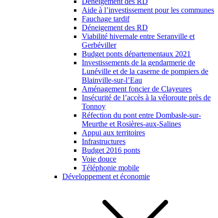
Déneigement des RD
Aide à l’investissement pour les communes
Fauchage tardif
Déneigement des RD
Viabilité hivernale entre Seranville et
Gerbéviller
Budget ponts départementaux 2021
Investissements de la gendarmerie de
Lunéville et de la caserne de pompiers de
Blainville-sur-l’Eau
Aménagement foncier de Clayeures
Insécurité de l’accès à la véloroute près de
Tonnoy
Réfection du pont entre Dombasle-sur-
Meurthe et Rosières-aux-Salines
Appui aux territoires
Infrastructures
Budget 2016 ponts
Voie douce
Téléphonie mobile
Développement et économie