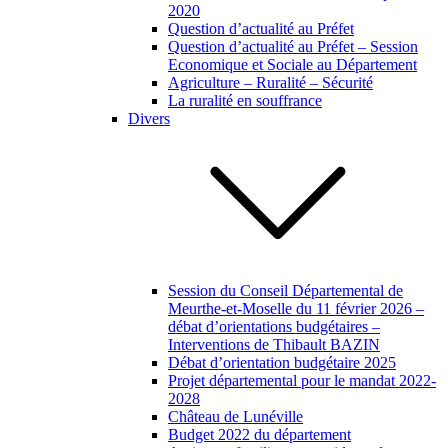
2020
Question d’actualité au Préfet
Question d’actualité au Préfet – Session
Economique et Sociale au Département
Agriculture – Ruralité – Sécurité
La ruralité en souffrance
Divers
Session du Conseil Départemental de
Meurthe-et-Moselle du 11 février 2026 –
débat d’orientations budgétaires –
Interventions de Thibault BAZIN
Débat d’orientation budgétaire 2025
Projet départemental pour le mandat 2022-
2028
Château de Lunéville
Budget 2022 du département