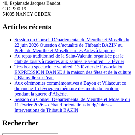
48, Esplanade Jacques Baudot
C.O. 900 19
54035 NANCY CEDEX
Articles récents
Session du Conseil Départemental de Meurthe et Moselle du
22 juin 2026 Question d’actualité de Thibault BAZIN au
Préfet de Meurthe et Moselle sur les Aides à la pierre
Au repas traditionnel de la Saint-Valentin organisée par le
club de loisirs à rosières-aux-salines le vendredi 13 février
Très beau spectacle le vendredi 13 février de l’association
EXPRESSION DANSE à la maison des fêtes et de la culture
à Blainville sur l’eau
Aux cérémonies commémoratives à Bayon et Villacourt ce
dimanche 15 février, en mémoire des morts du territoire
pendant la guerre d’Algérie.
Session du Conseil Départemental de Meurthe-et-Moselle du
11 février 2026 – débat d’orientations budgétaires –
Interventions de Thibault BAZIN
Rechercher