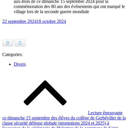
aux-Bois de ce dimanche 15 septembre 2024 pour la
commémoration des 80 ans des événements qui ont marqué le
village lors de la seconde guerre mondiale
Posted
22 septembre 2024
18 octobre 2024
on
Facebook
Twitter
Categories:
Divers
Navigation
de
l’article
Lecture émouvante
ce dimanche 15 septembre des élèves du collège de Gerbéviller de la
classe sécurité défense globale (promotions 2024 et 2025) à