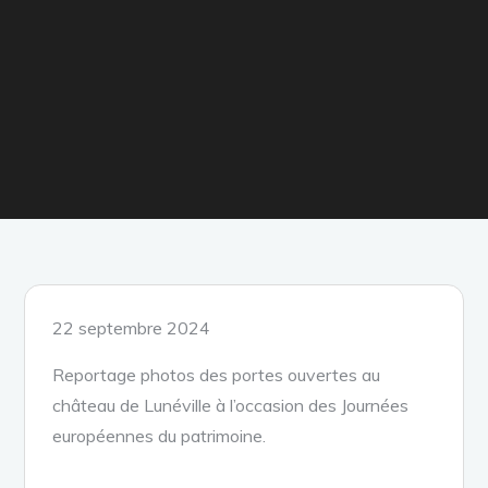
Posted
22 septembre 2024
on
Reportage photos des portes ouvertes au
château de Lunéville à l’occasion des Journées
européennes du patrimoine
.