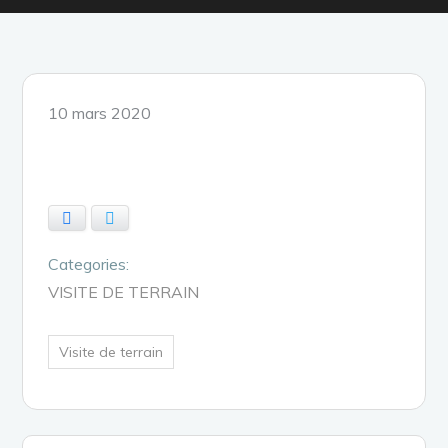
Posted
10 mars 2020
on
Facebook
Twitter
Categories:
VISITE DE TERRAIN
Visite de terrain