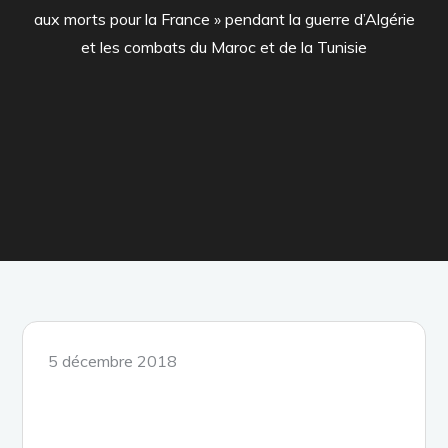
aux morts pour la France » pendant la guerre d’Algérie
et les combats du Maroc et de la Tunisie
Posted
5 décembre 2018
on