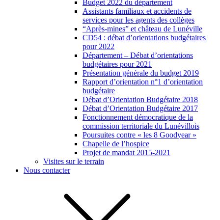
Budget 2022 du département
Assistants familiaux et accidents de
services pour les agents des collèges
“Après-mines” et château de Lunéville
CD54 : débat d’orientations budgétaires
pour 2022
Département – Débat d’orientations
budgétaires pour 2021
Présentation générale du budget 2019
Rapport d’orientation n°1 d’orientation
budgétaire
Débat d’Orientation Budgétaire 2018
Débat d’Orientation Budgétaire 2017
Fonctionnement démocratique de la
commission territoriale du Lunévillois
Poursuites contre « les 8 Goodyear »
Chapelle de l’hospice
Projet de mandat 2015-2021
Visites sur le terrain
Nous contacter