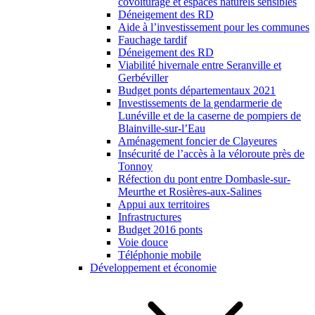
covoiturage et espaces naturels sensibles
Déneigement des RD
Aide à l’investissement pour les communes
Fauchage tardif
Déneigement des RD
Viabilité hivernale entre Seranville et
Gerbéviller
Budget ponts départementaux 2021
Investissements de la gendarmerie de
Lunéville et de la caserne de pompiers de
Blainville-sur-l’Eau
Aménagement foncier de Clayeures
Insécurité de l’accès à la véloroute près de
Tonnoy
Réfection du pont entre Dombasle-sur-
Meurthe et Rosières-aux-Salines
Appui aux territoires
Infrastructures
Budget 2016 ponts
Voie douce
Téléphonie mobile
Développement et économie