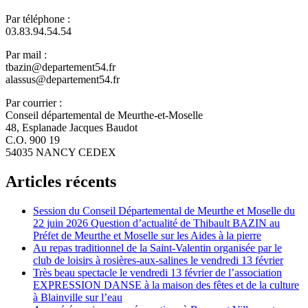
Par téléphone :
03.83.94.54.54
Par mail :
tbazin@departement54.fr
alassus@departement54.fr
Par courrier :
Conseil départemental de Meurthe-et-Moselle
48, Esplanade Jacques Baudot
C.O. 900 19
54035 NANCY CEDEX
Articles récents
Session du Conseil Départemental de Meurthe et Moselle du
22 juin 2026 Question d’actualité de Thibault BAZIN au
Préfet de Meurthe et Moselle sur les Aides à la pierre
Au repas traditionnel de la Saint-Valentin organisée par le
club de loisirs à rosières-aux-salines le vendredi 13 février
Très beau spectacle le vendredi 13 février de l’association
EXPRESSION DANSE à la maison des fêtes et de la culture
à Blainville sur l’eau