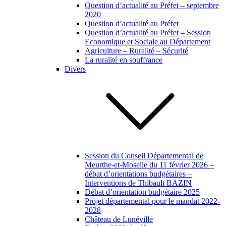
Question d’actualité au Préfet – septembre
2020
Question d’actualité au Préfet
Question d’actualité au Préfet – Session
Economique et Sociale au Département
Agriculture – Ruralité – Sécurité
La ruralité en souffrance
Divers
Session du Conseil Départemental de
Meurthe-et-Moselle du 11 février 2026 –
débat d’orientations budgétaires –
Interventions de Thibault BAZIN
Débat d’orientation budgétaire 2025
Projet départemental pour le mandat 2022-
2028
Château de Lunéville