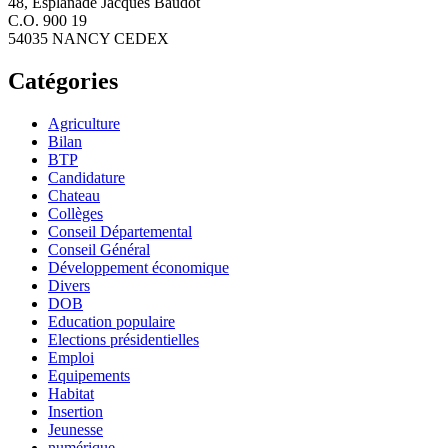
48, Esplanade Jacques Baudot
C.O. 900 19
54035 NANCY CEDEX
Catégories
Agriculture
Bilan
BTP
Candidature
Chateau
Collèges
Conseil Départemental
Conseil Général
Développement économique
Divers
DOB
Education populaire
Elections présidentielles
Emploi
Equipements
Habitat
Insertion
Jeunesse
numérique