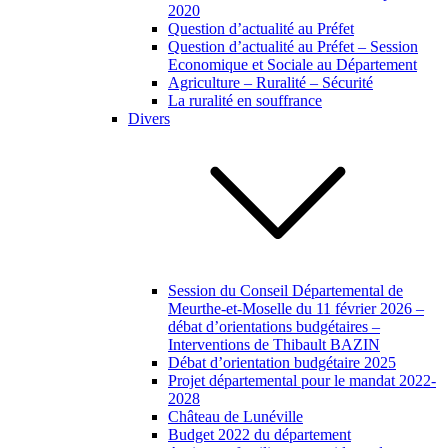
2020
Question d’actualité au Préfet
Question d’actualité au Préfet – Session
Economique et Sociale au Département
Agriculture – Ruralité – Sécurité
La ruralité en souffrance
Divers
Session du Conseil Départemental de
Meurthe-et-Moselle du 11 février 2026 –
débat d’orientations budgétaires –
Interventions de Thibault BAZIN
Débat d’orientation budgétaire 2025
Projet départemental pour le mandat 2022-
2028
Château de Lunéville
Budget 2022 du département