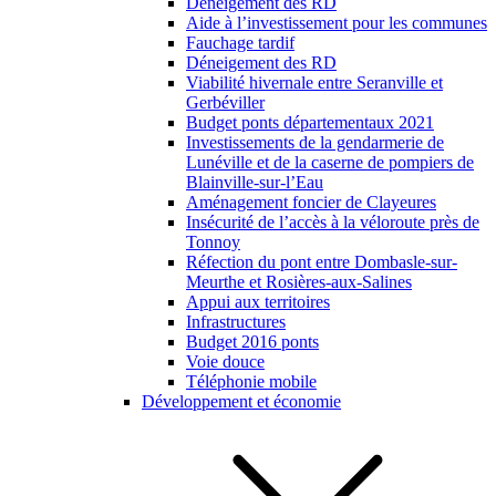
Déneigement des RD
Aide à l’investissement pour les communes
Fauchage tardif
Déneigement des RD
Viabilité hivernale entre Seranville et
Gerbéviller
Budget ponts départementaux 2021
Investissements de la gendarmerie de
Lunéville et de la caserne de pompiers de
Blainville-sur-l’Eau
Aménagement foncier de Clayeures
Insécurité de l’accès à la véloroute près de
Tonnoy
Réfection du pont entre Dombasle-sur-
Meurthe et Rosières-aux-Salines
Appui aux territoires
Infrastructures
Budget 2016 ponts
Voie douce
Téléphonie mobile
Développement et économie