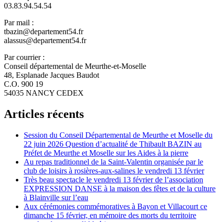
03.83.94.54.54
Par mail :
tbazin@departement54.fr
alassus@departement54.fr
Par courrier :
Conseil départemental de Meurthe-et-Moselle
48, Esplanade Jacques Baudot
C.O. 900 19
54035 NANCY CEDEX
Articles récents
Session du Conseil Départemental de Meurthe et Moselle du
22 juin 2026 Question d’actualité de Thibault BAZIN au
Préfet de Meurthe et Moselle sur les Aides à la pierre
Au repas traditionnel de la Saint-Valentin organisée par le
club de loisirs à rosières-aux-salines le vendredi 13 février
Très beau spectacle le vendredi 13 février de l’association
EXPRESSION DANSE à la maison des fêtes et de la culture
à Blainville sur l’eau
Aux cérémonies commémoratives à Bayon et Villacourt ce
dimanche 15 février, en mémoire des morts du territoire