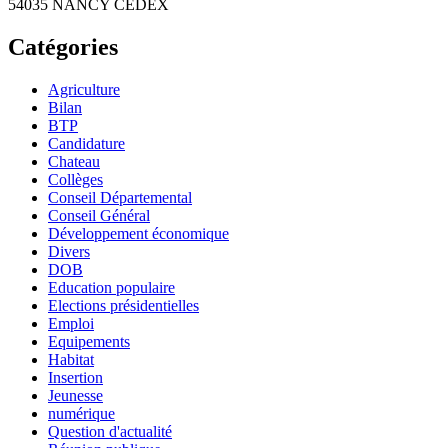
54035 NANCY CEDEX
Catégories
Agriculture
Bilan
BTP
Candidature
Chateau
Collèges
Conseil Départemental
Conseil Général
Développement économique
Divers
DOB
Education populaire
Elections présidentielles
Emploi
Equipements
Habitat
Insertion
Jeunesse
numérique
Question d'actualité