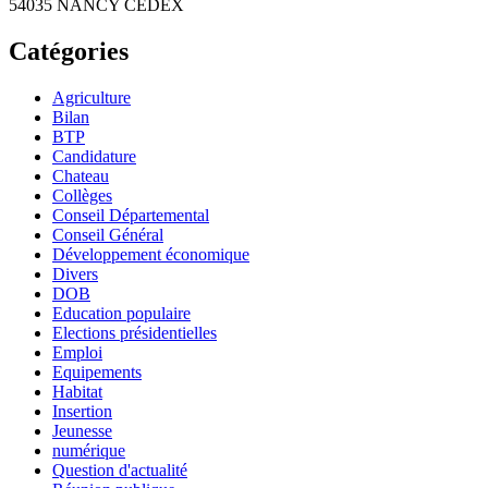
54035 NANCY CEDEX
Catégories
Agriculture
Bilan
BTP
Candidature
Chateau
Collèges
Conseil Départemental
Conseil Général
Développement économique
Divers
DOB
Education populaire
Elections présidentielles
Emploi
Equipements
Habitat
Insertion
Jeunesse
numérique
Question d'actualité