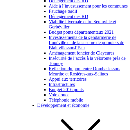
Déneigement des RD
Aide à l’investissement pour les communes
Fauchage tardif
Déneigement des RD
Viabilité hivernale entre Seranville et
Gerbéviller
Budget ponts départementaux 2021
Investissements de la gendarmerie de
Lunéville et de la caserne de pompiers de
Blainville-sur-l’Eau
Aménagement foncier de Clayeures
Insécurité de l’accès à la véloroute près de
Tonnoy
Réfection du pont entre Dombasle-sur-
Meurthe et Rosières-aux-Salines
Appui aux territoires
Infrastructures
Budget 2016 ponts
Voie douce
Téléphonie mobile
Développement et économie