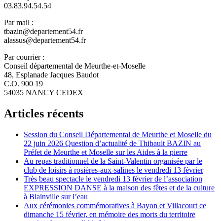
03.83.94.54.54
Par mail :
tbazin@departement54.fr
alassus@departement54.fr
Par courrier :
Conseil départemental de Meurthe-et-Moselle
48, Esplanade Jacques Baudot
C.O. 900 19
54035 NANCY CEDEX
Articles récents
Session du Conseil Départemental de Meurthe et Moselle du
22 juin 2026 Question d’actualité de Thibault BAZIN au
Préfet de Meurthe et Moselle sur les Aides à la pierre
Au repas traditionnel de la Saint-Valentin organisée par le
club de loisirs à rosières-aux-salines le vendredi 13 février
Très beau spectacle le vendredi 13 février de l’association
EXPRESSION DANSE à la maison des fêtes et de la culture
à Blainville sur l’eau
Aux cérémonies commémoratives à Bayon et Villacourt ce
dimanche 15 février, en mémoire des morts du territoire