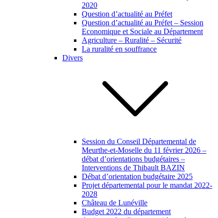
2020
Question d’actualité au Préfet
Question d’actualité au Préfet – Session
Economique et Sociale au Département
Agriculture – Ruralité – Sécurité
La ruralité en souffrance
Divers
Session du Conseil Départemental de
Meurthe-et-Moselle du 11 février 2026 –
débat d’orientations budgétaires –
Interventions de Thibault BAZIN
Débat d’orientation budgétaire 2025
Projet départemental pour le mandat 2022-
2028
Château de Lunéville
Budget 2022 du département