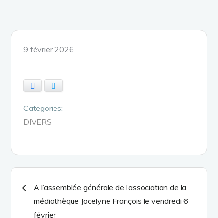
Posted
9 février 2026
on
Facebook
Twitter
Categories:
DIVERS
Navigation
A l’assemblée générale de l’association de la
médiathèque Jocelyne François le vendredi 6
de
février