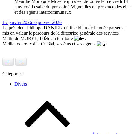
Meurthe Mortagne Moselle qui s’est déroulée le mercredi 14
janvier à la salle du pressoir à Vigneulles en présence des élus
et des agents intercommunaux
Posted
15 janvier 2026
16 janvier 2026
on
Le président Philippe DANIEL a fait le bilan de l’année passée et
mis en valeur le parcours de la directrice générale des services
Mathilde MOREL, fidèle au territoire
.
Meilleurs vœux à la CC3M, ses élus et ses agents
Facebook
Twitter
Categories:
Divers
Navigation
de
l’article