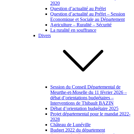
2020
Question d’actualité au Préfet
Question d’actualité au Préfet – Session
Economique et Sociale au Département
Agriculture – Ruralité – Sécurité
La ruralité en souffrance
Divers
Session du Conseil Départemental de
Meurthe-et-Moselle du 11 février 2026 –
débat d’orientations budgétaires –
Interventions de Thibault BAZIN
Débat d’orientation budgétaire 2025
Projet départemental pour le mandat 2022-
2028
Château de Lunéville
Budget 2022 du département