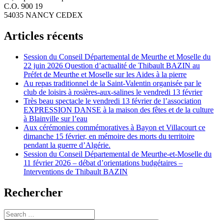
C.O. 900 19
54035 NANCY CEDEX
Articles récents
Session du Conseil Départemental de Meurthe et Moselle du
22 juin 2026 Question d’actualité de Thibault BAZIN au
Préfet de Meurthe et Moselle sur les Aides à la pierre
Au repas traditionnel de la Saint-Valentin organisée par le
club de loisirs à rosières-aux-salines le vendredi 13 février
Très beau spectacle le vendredi 13 février de l’association
EXPRESSION DANSE à la maison des fêtes et de la culture
à Blainville sur l’eau
Aux cérémonies commémoratives à Bayon et Villacourt ce
dimanche 15 février, en mémoire des morts du territoire
pendant la guerre d’Algérie.
Session du Conseil Départemental de Meurthe-et-Moselle du
11 février 2026 – débat d’orientations budgétaires –
Interventions de Thibault BAZIN
Rechercher
Search