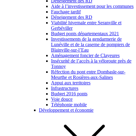
Déneigement des RD
Aide à l’investissement pour les communes
Fauchage tardif
Déneigement des RD
Viabilité hivernale entre Seranville et
Gerbéviller
Budget ponts départementaux 2021
Investissements de la gendarmerie de
Lunéville et de la caserne de pompiers de
Blainville-sur-l’Eau
Aménagement foncier de Clayeures
Insécurité de l’accès à la véloroute près de
Tonnoy
Réfection du pont entre Dombasle-sur-
Meurthe et Rosières-aux-Salines
Appui aux territoires
Infrastructures
Budget 2016 ponts
Voie douce
Téléphonie mobile
Développement et économie