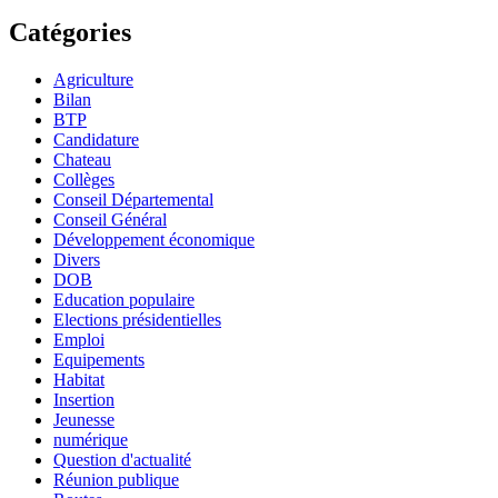
Catégories
Agriculture
Bilan
BTP
Candidature
Chateau
Collèges
Conseil Départemental
Conseil Général
Développement économique
Divers
DOB
Education populaire
Elections présidentielles
Emploi
Equipements
Habitat
Insertion
Jeunesse
numérique
Question d'actualité
Réunion publique