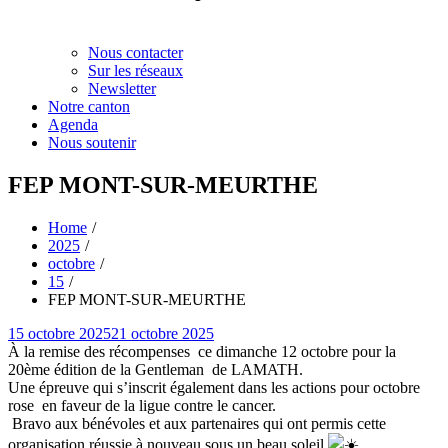
Nous contacter
Sur les réseaux
Newsletter
Notre canton
Agenda
Nous soutenir
FEP MONT-SUR-MEURTHE
Home
2025
octobre
15
FEP MONT-SUR-MEURTHE
Posted
15 octobre 2025
21 octobre 2025
on
À la remise des récompenses
ce dimanche 12 octobre pour la
20ème édition de la Gentleman
de LAMATH.
Une épreuve qui s’inscrit également dans les actions pour octobre
rose
en faveur de la ligue contre le cancer.
Bravo aux bénévoles et aux partenaires qui ont permis cette
organisation réussie à nouveau sous un beau soleil