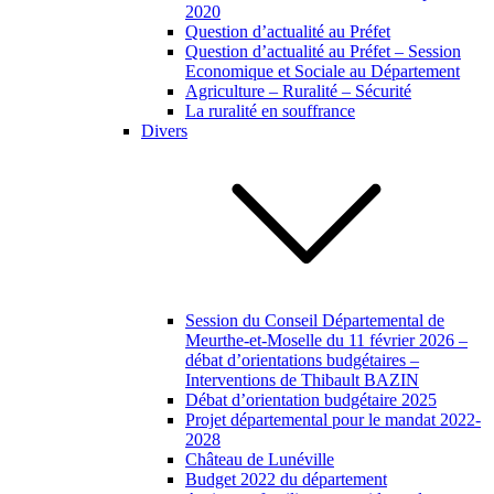
2020
Question d’actualité au Préfet
Question d’actualité au Préfet – Session
Economique et Sociale au Département
Agriculture – Ruralité – Sécurité
La ruralité en souffrance
Divers
Session du Conseil Départemental de
Meurthe-et-Moselle du 11 février 2026 –
débat d’orientations budgétaires –
Interventions de Thibault BAZIN
Débat d’orientation budgétaire 2025
Projet départemental pour le mandat 2022-
2028
Château de Lunéville
Budget 2022 du département