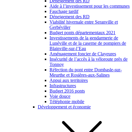
Déneigement des RD
Aide à l’investissement pour les communes
Fauchage tardif
Déneigement des RD
Viabilité hivernale entre Seranville et
Gerbéviller
Budget ponts départementaux 2021
Investissements de la gendarmerie de
Lunéville et de la caserne de pompiers de
Blainville-sur-l’Eau
Aménagement foncier de Clayeures
Insécurité de l’accès à la véloroute près de
Tonnoy
Réfection du pont entre Dombasle-sur-
Meurthe et Rosières-aux-Salines
Appui aux territoires
Infrastructures
Budget 2016 ponts
Voie douce
Téléphonie mobile
Développement et économie