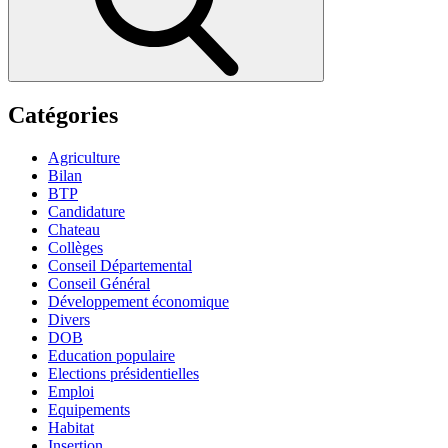
Catégories
Agriculture
Bilan
BTP
Candidature
Chateau
Collèges
Conseil Départemental
Conseil Général
Développement économique
Divers
DOB
Education populaire
Elections présidentielles
Emploi
Equipements
Habitat
Insertion