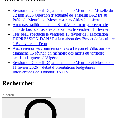
Session du Conseil Départemental de Meurthe et Moselle du
22 juin 2026 Question d’actualité de Thibault BAZIN au
Préfet de Meurthe et Moselle sur les Aides à la pierre
Au repas traditionnel de la Saint-Valentin organisée par le
club de loisirs à rosières-aux-salines le vendredi 13 février
Très beau spectacle le vendredi 13 février de l’association
EXPRESSION DANSE à la maison des fêtes et de la culture
à Blainville sur l’eau
Aux cérémonies commémoratives à Bayon et Villacourt ce
dimanche 15 février, en mémoire des morts du territoire
pendant la guerre d’Algérie.
Session du Conseil Départemental de Meurthe-et-Moselle du
11 février 2026 – débat d’orientations budgétaires –
Interventions de Thibault BAZIN
Rechercher
Search
for:
Search