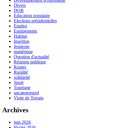
Développement économique
Divers
DOB
Education populaire
Elections présidentielles
Emploi
Equipements
Habitat
Insertion
Jeunesse
numérique
Question d'actualité
Réunion publique
Routes
Ruralité
solidarité
Sport
Tourisme
uncategorized
Visite de Terrain
Archives
juin 2026
février 2026