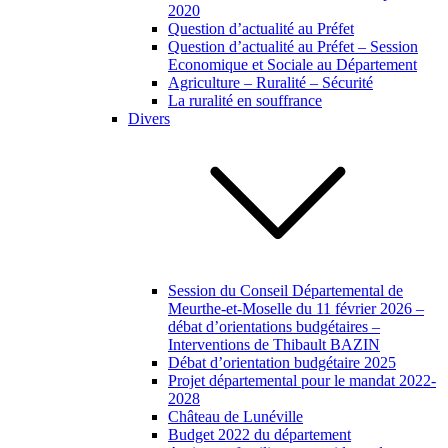
2020
Question d’actualité au Préfet
Question d’actualité au Préfet – Session
Economique et Sociale au Département
Agriculture – Ruralité – Sécurité
La ruralité en souffrance
Divers
Session du Conseil Départemental de
Meurthe-et-Moselle du 11 février 2026 –
débat d’orientations budgétaires –
Interventions de Thibault BAZIN
Débat d’orientation budgétaire 2025
Projet départemental pour le mandat 2022-
2028
Château de Lunéville
Budget 2022 du département