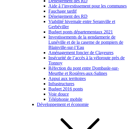
Déneigement des RD
Aide à l’investissement pour les communes
Fauchage tardif
Déneigement des RD
Viabilité hivernale entre Seranville et
Gerbéviller
Budget ponts départementaux 2021
Investissements de la gendarmerie de
Lunéville et de la caserne de pompiers de
Blainville-sur-l’Eau
Aménagement foncier de Clayeures
Insécurité de l’accès à la véloroute près de
Tonnoy
Réfection du pont entre Dombasle-sur-
Meurthe et Rosières-aux-Salines
Appui aux territoires
Infrastructures
Budget 2016 ponts
Voie douce
Téléphonie mobile
Développement et économie