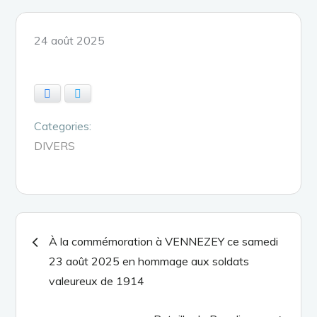
Posted
24 août 2025
on
Facebook
Twitter
Categories:
DIVERS
Navigation
À la commémoration à VENNEZEY ce samedi
23 août 2025 en hommage aux soldats
de
valeureux de 1914
l’article