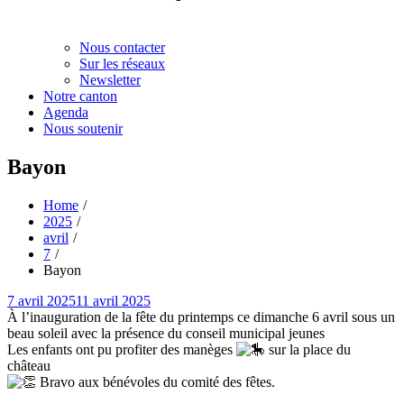
Nous contacter
Sur les réseaux
Newsletter
Notre canton
Agenda
Nous soutenir
Bayon
Home
2025
avril
7
Bayon
Posted
7 avril 2025
11 avril 2025
on
À l’inauguration de la fête du printemps ce dimanche 6 avril sous un
beau soleil avec la présence du conseil municipal jeunes
Les enfants ont pu profiter des manèges
sur la place du
château
Bravo aux bénévoles du comité des fêtes.