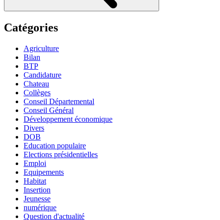
Catégories
Agriculture
Bilan
BTP
Candidature
Chateau
Collèges
Conseil Départemental
Conseil Général
Développement économique
Divers
DOB
Education populaire
Elections présidentielles
Emploi
Equipements
Habitat
Insertion
Jeunesse
numérique
Question d'actualité