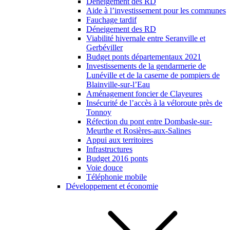
Déneigement des RD
Aide à l’investissement pour les communes
Fauchage tardif
Déneigement des RD
Viabilité hivernale entre Seranville et
Gerbéviller
Budget ponts départementaux 2021
Investissements de la gendarmerie de
Lunéville et de la caserne de pompiers de
Blainville-sur-l’Eau
Aménagement foncier de Clayeures
Insécurité de l’accès à la véloroute près de
Tonnoy
Réfection du pont entre Dombasle-sur-
Meurthe et Rosières-aux-Salines
Appui aux territoires
Infrastructures
Budget 2016 ponts
Voie douce
Téléphonie mobile
Développement et économie