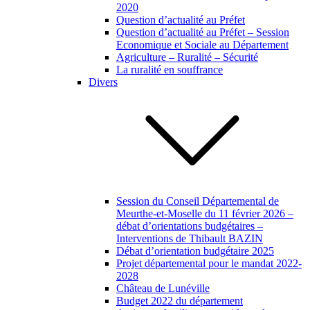
2020
Question d’actualité au Préfet
Question d’actualité au Préfet – Session
Economique et Sociale au Département
Agriculture – Ruralité – Sécurité
La ruralité en souffrance
Divers
Session du Conseil Départemental de
Meurthe-et-Moselle du 11 février 2026 –
débat d’orientations budgétaires –
Interventions de Thibault BAZIN
Débat d’orientation budgétaire 2025
Projet départemental pour le mandat 2022-
2028
Château de Lunéville
Budget 2022 du département