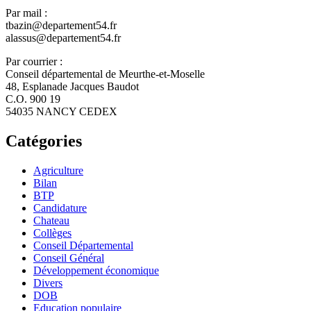
Par mail :
tbazin@departement54.fr
alassus@departement54.fr
Par courrier :
Conseil départemental de Meurthe-et-Moselle
48, Esplanade Jacques Baudot
C.O. 900 19
54035 NANCY CEDEX
Catégories
Agriculture
Bilan
BTP
Candidature
Chateau
Collèges
Conseil Départemental
Conseil Général
Développement économique
Divers
DOB
Education populaire