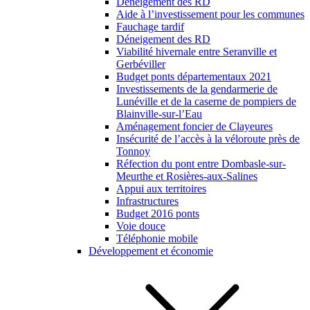
Déneigement des RD
Aide à l’investissement pour les communes
Fauchage tardif
Déneigement des RD
Viabilité hivernale entre Seranville et
Gerbéviller
Budget ponts départementaux 2021
Investissements de la gendarmerie de
Lunéville et de la caserne de pompiers de
Blainville-sur-l’Eau
Aménagement foncier de Clayeures
Insécurité de l’accès à la véloroute près de
Tonnoy
Réfection du pont entre Dombasle-sur-
Meurthe et Rosières-aux-Salines
Appui aux territoires
Infrastructures
Budget 2016 ponts
Voie douce
Téléphonie mobile
Développement et économie