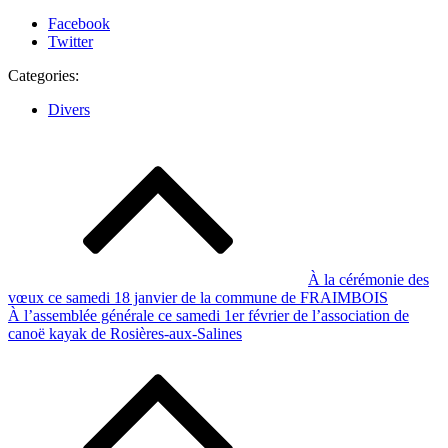
Partager
Facebook
la
Twitter
publication
Categories:
"Saint-
Boingt"
Divers
Navigation
de
l’article
À la cérémonie des
vœux ce samedi 18 janvier de la commune de FRAIMBOIS
À l’assemblée générale ce samedi 1er février de l’association de
canoë kayak de Rosières-aux-Salines