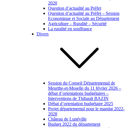
2020
Question d’actualité au Préfet
Question d’actualité au Préfet – Session
Economique et Sociale au Département
Agriculture – Ruralité – Sécurité
La ruralité en souffrance
Divers
Session du Conseil Départemental de
Meurthe-et-Moselle du 11 février 2026 –
débat d’orientations budgétaires –
Interventions de Thibault BAZIN
Débat d’orientation budgétaire 2025
Projet départemental pour le mandat 2022-
2028
Château de Lunéville
Budget 2022 du département