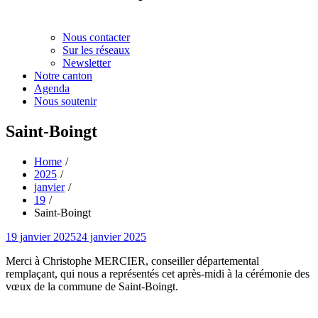
Nous contacter
Sur les réseaux
Newsletter
Notre canton
Agenda
Nous soutenir
Saint-Boingt
Home
2025
janvier
19
Saint-Boingt
Posted
19 janvier 2025
24 janvier 2025
on
Merci à Christophe MERCIER, conseiller départemental
remplaçant, qui nous a représentés cet après-midi à la cérémonie des
vœux de la commune de Saint-Boingt.