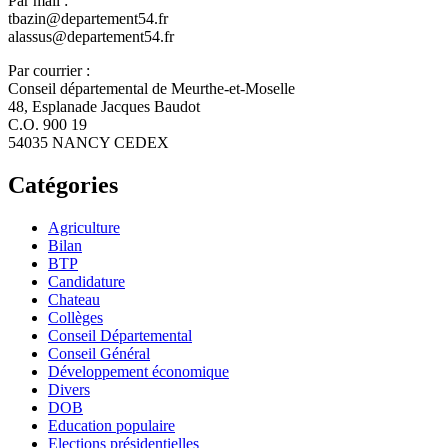
Par mail :
tbazin@departement54.fr
alassus@departement54.fr
Par courrier :
Conseil départemental de Meurthe-et-Moselle
48, Esplanade Jacques Baudot
C.O. 900 19
54035 NANCY CEDEX
Catégories
Agriculture
Bilan
BTP
Candidature
Chateau
Collèges
Conseil Départemental
Conseil Général
Développement économique
Divers
DOB
Education populaire
Elections présidentielles