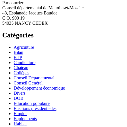
Par courrier :
Conseil départemental de Meurthe-et-Moselle
48, Esplanade Jacques Baudot
C.O. 900 19
54035 NANCY CEDEX
Catégories
Agriculture
Bilan
BTP
Candidature
Chateau
Collèges
Conseil Départemental
Conseil Général
Développement économique
Divers
DOB
Education populaire
Elections présidentielles
Emploi
Equipements
Habitat