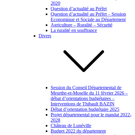
2020
Question d’actualité au Préfet
Question d’actualité au Préfet – Session
Economique et Sociale au Département
Agriculture – Ruralité – Sécurité
La ruralité en souffrance
Divers
Session du Conseil Départemental de
Meurthe-et-Moselle du 11 février 2026 –
débat d’orientations budgétaires –
Interventions de Thibault BAZIN
Débat d’orientation budgétaire 2025
Projet départemental pour le mandat 2022-
2028
Château de Lunéville
Budget 2022 du département