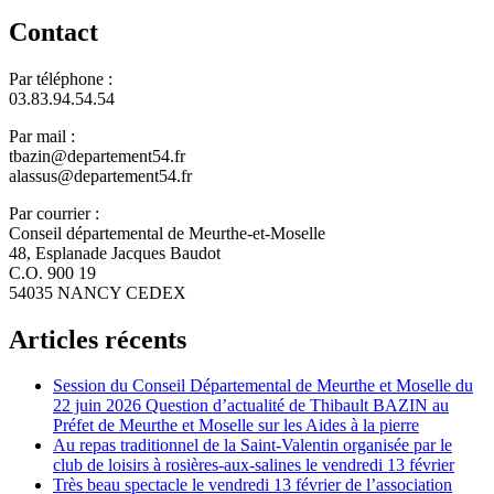
Contact
Par téléphone :
03.83.94.54.54
Par mail :
tbazin@departement54.fr
alassus@departement54.fr
Par courrier :
Conseil départemental de Meurthe-et-Moselle
48, Esplanade Jacques Baudot
C.O. 900 19
54035 NANCY CEDEX
Articles récents
Session du Conseil Départemental de Meurthe et Moselle du
22 juin 2026 Question d’actualité de Thibault BAZIN au
Préfet de Meurthe et Moselle sur les Aides à la pierre
Au repas traditionnel de la Saint-Valentin organisée par le
club de loisirs à rosières-aux-salines le vendredi 13 février
Très beau spectacle le vendredi 13 février de l’association