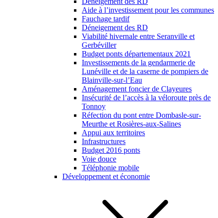
Déneigement des RD
Aide à l’investissement pour les communes
Fauchage tardif
Déneigement des RD
Viabilité hivernale entre Seranville et
Gerbéviller
Budget ponts départementaux 2021
Investissements de la gendarmerie de
Lunéville et de la caserne de pompiers de
Blainville-sur-l’Eau
Aménagement foncier de Clayeures
Insécurité de l’accès à la véloroute près de
Tonnoy
Réfection du pont entre Dombasle-sur-
Meurthe et Rosières-aux-Salines
Appui aux territoires
Infrastructures
Budget 2016 ponts
Voie douce
Téléphonie mobile
Développement et économie