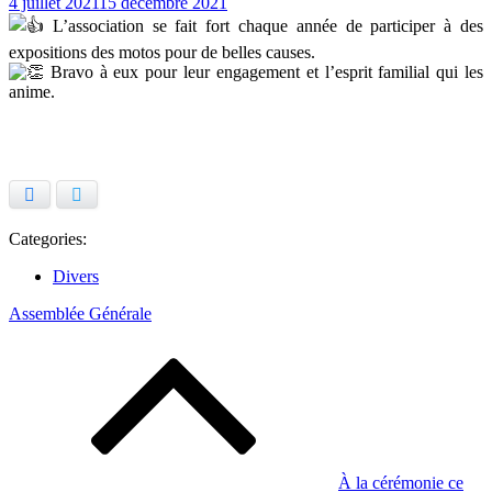
Posted
4 juillet 2021
15 décembre 2021
on
L’association se fait fort chaque année de participer à des
expositions des motos pour de belles causes.
Bravo à eux pour leur engagement et l’esprit familial qui les
anime.
Facebook
Twitter
Categories:
Divers
Assemblée Générale
Navigation
de
l’article
À la cérémonie ce