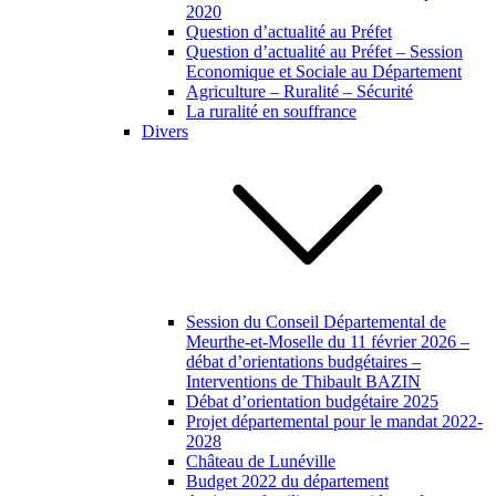
2020
Question d’actualité au Préfet
Question d’actualité au Préfet – Session
Economique et Sociale au Département
Agriculture – Ruralité – Sécurité
La ruralité en souffrance
Divers
Session du Conseil Départemental de
Meurthe-et-Moselle du 11 février 2026 –
débat d’orientations budgétaires –
Interventions de Thibault BAZIN
Débat d’orientation budgétaire 2025
Projet départemental pour le mandat 2022-
2028
Château de Lunéville
Budget 2022 du département