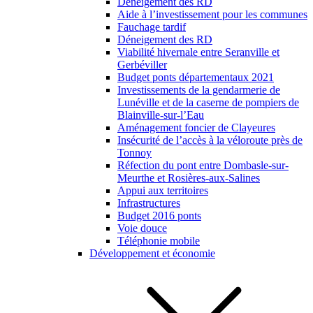
Déneigement des RD
Aide à l’investissement pour les communes
Fauchage tardif
Déneigement des RD
Viabilité hivernale entre Seranville et
Gerbéviller
Budget ponts départementaux 2021
Investissements de la gendarmerie de
Lunéville et de la caserne de pompiers de
Blainville-sur-l’Eau
Aménagement foncier de Clayeures
Insécurité de l’accès à la véloroute près de
Tonnoy
Réfection du pont entre Dombasle-sur-
Meurthe et Rosières-aux-Salines
Appui aux territoires
Infrastructures
Budget 2016 ponts
Voie douce
Téléphonie mobile
Développement et économie