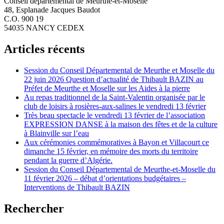
Conseil départemental de Meurthe-et-Moselle
48, Esplanade Jacques Baudot
C.O. 900 19
54035 NANCY CEDEX
Articles récents
Session du Conseil Départemental de Meurthe et Moselle du
22 juin 2026 Question d’actualité de Thibault BAZIN au
Préfet de Meurthe et Moselle sur les Aides à la pierre
Au repas traditionnel de la Saint-Valentin organisée par le
club de loisirs à rosières-aux-salines le vendredi 13 février
Très beau spectacle le vendredi 13 février de l’association
EXPRESSION DANSE à la maison des fêtes et de la culture
à Blainville sur l’eau
Aux cérémonies commémoratives à Bayon et Villacourt ce
dimanche 15 février, en mémoire des morts du territoire
pendant la guerre d’Algérie.
Session du Conseil Départemental de Meurthe-et-Moselle du
11 février 2026 – débat d’orientations budgétaires –
Interventions de Thibault BAZIN
Rechercher