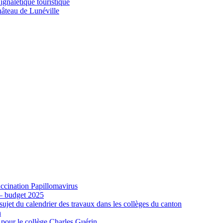
gnalétique touristique
âteau de Lunéville
cination Papillomavirus
 – budget 2025
ujet du calendrier des travaux dans les collèges du canton
n
 pour le collège Charles Guérin