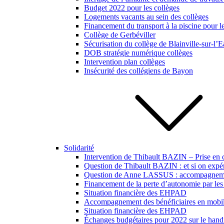
Budget 2022 pour les collèges
Logements vacants au sein des collèges
Financement du transport à la piscine pour l
Collège de Gerbéviller
Sécurisation du collège de Blainville-sur-l’
DOB stratégie numérique collèges
Intervention plan collèges
Insécurité des collégiens de Bayon
Solidarité
Intervention de Thibault BAZIN – Prise en 
Question de Thibault BAZIN : et si on expér
Question de Anne LASSUS : accompagnement 
Financement de la perte d’autonomie par les 
Situation financière des EHPAD
Accompagnement des bénéficiaires en mobili
Situation financière des EHPAD
Échanges budgétaires pour 2022 sur le hand