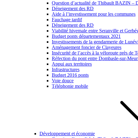
Question d’actualité de Thibault BAZIN – Dé
Déneigement des RD
Aide à l’investissement pour les communes
Fauchage tardif
Déneigement des RD
Viabilité hivernale entre Seranville et Gerbév
Budget ponts départementaux 2021
Investissements de la gendarmerie de Lunévil
Aménagement foncier de Clayeures
Insécurité de l’accès à la véloroute près de
Réfection du pont entre Dombasle-sur-Meurt
Appui aux territoires
Infrastructures
Budget 2016 ponts
Voie douce
Téléphonie mobile
Développement et économie