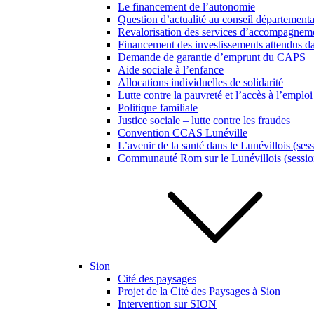
Le financement de l’autonomie
Question d’actualité au conseil département
Revalorisation des services d’accompagneme
Financement des investissements attendus da
Demande de garantie d’emprunt du CAPS
Aide sociale à l’enfance
Allocations individuelles de solidarité
Lutte contre la pauvreté et l’accès à l’emploi
Politique familiale
Justice sociale – lutte contre les fraudes
Convention CCAS Lunéville
L’avenir de la santé dans le Lunévillois (ses
Communauté Rom sur le Lunévillois (sessio
Sion
Cité des paysages
Projet de la Cité des Paysages à Sion
Intervention sur SION