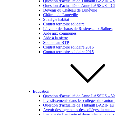
Question d’actualité de Thibault BAZIN – Si
Question d’actualité de Anne LASSUS – Ch
Devenir du Château de Lunéville
Château de Lunéville
Stratégie habitat
Contrat territoire solidaire
L’avenir des haras de Rosières-aux-Salines
Aide aux communes
Aide à la pierre
Soutien au BTP
Contrat territoire solidaire 2016
Contrat territoire solidaire 2015
Education
Question d’actualité de Anne LASSUS – Vac
Investissements dans les collèges du canton
Question d’actualité de Thibault BAZIN au s
Avenir des logements des collèges du canto
Inertage de l’amiante et demande de travaux