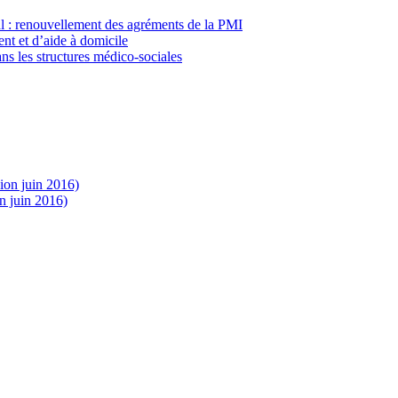
al : renouvellement des agréments de la PMI
nt et d’aide à domicile
ns les structures médico-sociales
sion juin 2016)
n juin 2016)