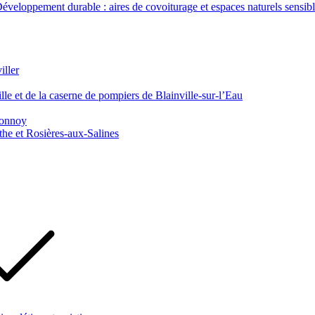
veloppement durable : aires de covoiturage et espaces naturels sensib
iller
le et de la caserne de pompiers de Blainville-sur-l’Eau
 Tonnoy
he et Rosières-aux-Salines