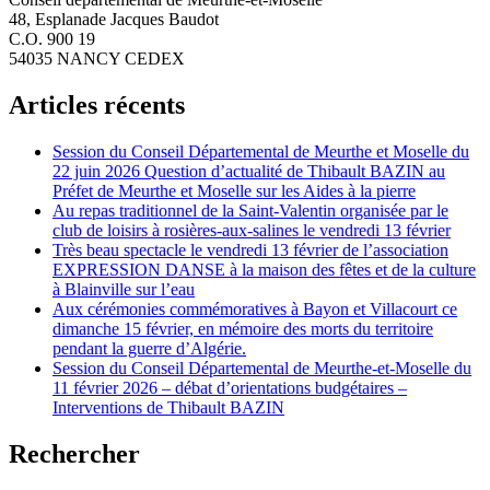
48, Esplanade Jacques Baudot
C.O. 900 19
54035 NANCY CEDEX
Articles récents
Session du Conseil Départemental de Meurthe et Moselle du
22 juin 2026 Question d’actualité de Thibault BAZIN au
Préfet de Meurthe et Moselle sur les Aides à la pierre
Au repas traditionnel de la Saint-Valentin organisée par le
club de loisirs à rosières-aux-salines le vendredi 13 février
Très beau spectacle le vendredi 13 février de l’association
EXPRESSION DANSE à la maison des fêtes et de la culture
à Blainville sur l’eau
Aux cérémonies commémoratives à Bayon et Villacourt ce
dimanche 15 février, en mémoire des morts du territoire
pendant la guerre d’Algérie.
Session du Conseil Départemental de Meurthe-et-Moselle du
11 février 2026 – débat d’orientations budgétaires –
Interventions de Thibault BAZIN
Rechercher