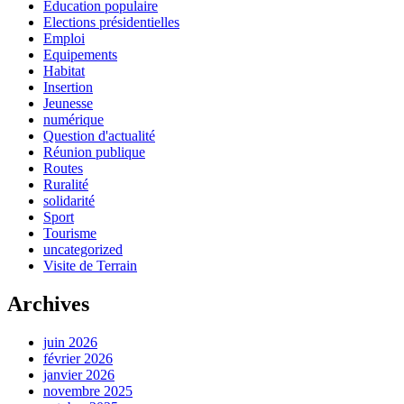
Education populaire
Elections présidentielles
Emploi
Equipements
Habitat
Insertion
Jeunesse
numérique
Question d'actualité
Réunion publique
Routes
Ruralité
solidarité
Sport
Tourisme
uncategorized
Visite de Terrain
Archives
juin 2026
février 2026
janvier 2026
novembre 2025