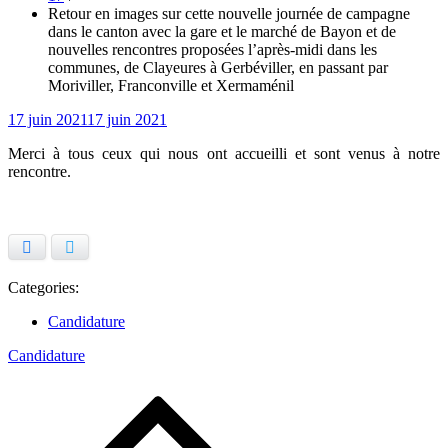
Retour en images sur cette nouvelle journée de campagne
dans le canton avec la gare et le marché de Bayon et de
nouvelles rencontres proposées l’après-midi dans les
communes, de Clayeures à Gerbéviller, en passant par
Moriviller, Franconville et Xermaménil
Posted
17 juin 2021
17 juin 2021
on
Merci à tous ceux qui nous ont accueilli et sont venus à notre
rencontre.
Facebook
Twitter
Categories:
Candidature
Candidature
Navigation
de
l’article