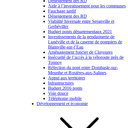
Déneigement des RD
Aide à l’investissement pour les communes
Fauchage tardif
Déneigement des RD
Viabilité hivernale entre Seranville et
Gerbéviller
Budget ponts départementaux 2021
Investissements de la gendarmerie de
Lunéville et de la caserne de pompiers de
Blainville-sur-l’Eau
Aménagement foncier de Clayeures
Insécurité de l’accès à la véloroute près de
Tonnoy
Réfection du pont entre Dombasle-sur-
Meurthe et Rosières-aux-Salines
Appui aux territoires
Infrastructures
Budget 2016 ponts
Voie douce
Téléphonie mobile
Développement et économie