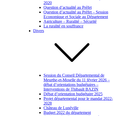
2020
Question d’actualité au Préfet
Question d’actualité au Préfet – Session
Economique et Sociale au Département
Agriculture – Ruralité – Sécurité
La ruralité en souffrance
Divers
Session du Conseil Départemental de
Meurthe-et-Moselle du 11 février 2026 –
débat d’orientations budgétaires –
Interventions de Thibault BAZIN
Débat d’orientation budgétaire 2025
Projet départemental pour le mandat 2022-
2028
Château de Lunéville
Budget 2022 du département