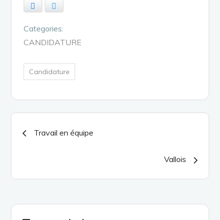
Facebook
Twitter
Categories:
CANDIDATURE
Candidature
Navigation
Travail en équipe
de
Vallois
l’article