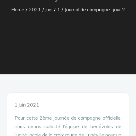
Home
2021
juin
1
Journal de campagne : jour 2
Posted
1 juin 2021
on
Pour cette 2ème journée de campagne officielle,
nous avons sollicité l’équipe de bénévoles de
l’unité locale de la croix rouge de Lunéville pour un