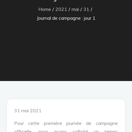
Home
2021
mai
31
Journal de campagne : jour 1
Posted
31 mai 2021
on
Pour cette première journée de campagne
officielle, nous avons sollicité un temps