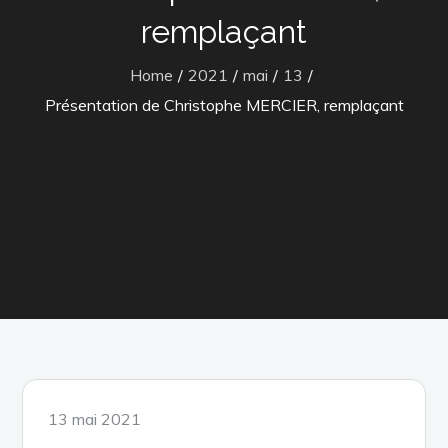
remplaçant
Home
2021
mai
13
Présentation de Christophe MERCIER, remplaçant
Posted
13 mai 2021
on