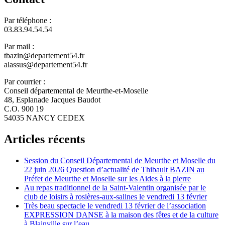
Par téléphone :
03.83.94.54.54
Par mail :
tbazin@departement54.fr
alassus@departement54.fr
Par courrier :
Conseil départemental de Meurthe-et-Moselle
48, Esplanade Jacques Baudot
C.O. 900 19
54035 NANCY CEDEX
Articles récents
Session du Conseil Départemental de Meurthe et Moselle du
22 juin 2026 Question d’actualité de Thibault BAZIN au
Préfet de Meurthe et Moselle sur les Aides à la pierre
Au repas traditionnel de la Saint-Valentin organisée par le
club de loisirs à rosières-aux-salines le vendredi 13 février
Très beau spectacle le vendredi 13 février de l’association
EXPRESSION DANSE à la maison des fêtes et de la culture
à Blainville sur l’eau