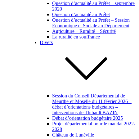
Question d’actualité au Préfet – septembre
2020
Question d’actualité au Préfet
Question d’actualité au Préfet – Session
Economique et Sociale au Département
Agriculture – Ruralité – Sécurité
La ruralité en souffrance
Divers
Session du Conseil Départemental de
Meurthe-et-Moselle du 11 février 2026 –
débat d’orientations budgétaires –
Interventions de Thibault BAZIN
Débat d’orientation budgétaire 2025
Projet départemental pour le mandat 2022-
2028
Château de Lunéville