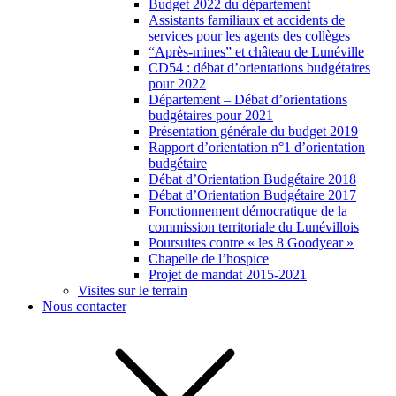
Budget 2022 du département
Assistants familiaux et accidents de
services pour les agents des collèges
“Après-mines” et château de Lunéville
CD54 : débat d’orientations budgétaires
pour 2022
Département – Débat d’orientations
budgétaires pour 2021
Présentation générale du budget 2019
Rapport d’orientation n°1 d’orientation
budgétaire
Débat d’Orientation Budgétaire 2018
Débat d’Orientation Budgétaire 2017
Fonctionnement démocratique de la
commission territoriale du Lunévillois
Poursuites contre « les 8 Goodyear »
Chapelle de l’hospice
Projet de mandat 2015-2021
Visites sur le terrain
Nous contacter