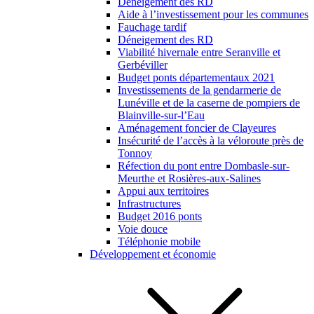
Déneigement des RD
Aide à l’investissement pour les communes
Fauchage tardif
Déneigement des RD
Viabilité hivernale entre Seranville et
Gerbéviller
Budget ponts départementaux 2021
Investissements de la gendarmerie de
Lunéville et de la caserne de pompiers de
Blainville-sur-l’Eau
Aménagement foncier de Clayeures
Insécurité de l’accès à la véloroute près de
Tonnoy
Réfection du pont entre Dombasle-sur-
Meurthe et Rosières-aux-Salines
Appui aux territoires
Infrastructures
Budget 2016 ponts
Voie douce
Téléphonie mobile
Développement et économie