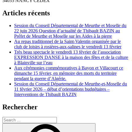
54035 NANCY CEDEX
Articles récents
Session du Conseil Départemental de Meurthe et Moselle du
22 juin 2026 Question d’actualité de Thibault BAZIN au
Préfet de Meurthe et Moselle sur les Aides à la pierre
Au repas traditionnel de la Saint-Valentin organisée par le
club de loisirs à rosières-aux-salines le vendredi 13 février
Très beau spectacle le vendredi 13 février de l’association
EXPRESSION DANSE à la maison des fêtes et de la culture
à Blainville sur l’eau
Aux cérémonies commémoratives à Bayon et Villacourt ce
dimanche 15 février, en mémoire des morts du territoire
pendant la guerre d’Algérie.
Session du Conseil Départemental de Meurthe-et-Moselle du
11 février 2026 – débat d’orientations budgétaires –
Interventions de Thibault BAZIN
Rechercher
Search
for:
Search