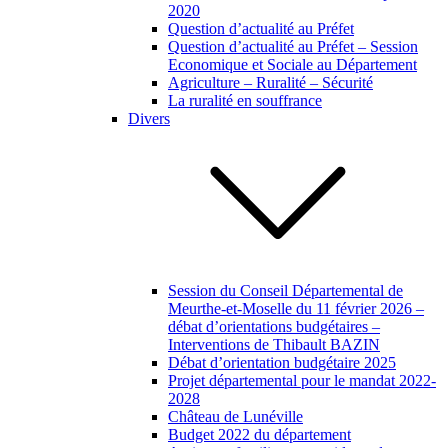
2020
Question d’actualité au Préfet
Question d’actualité au Préfet – Session
Economique et Sociale au Département
Agriculture – Ruralité – Sécurité
La ruralité en souffrance
Divers
Session du Conseil Départemental de
Meurthe-et-Moselle du 11 février 2026 –
débat d’orientations budgétaires –
Interventions de Thibault BAZIN
Débat d’orientation budgétaire 2025
Projet départemental pour le mandat 2022-
2028
Château de Lunéville
Budget 2022 du département