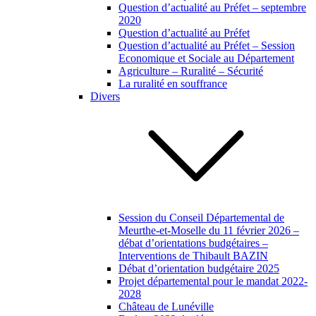
Question d’actualité au Préfet – septembre
2020
Question d’actualité au Préfet
Question d’actualité au Préfet – Session
Economique et Sociale au Département
Agriculture – Ruralité – Sécurité
La ruralité en souffrance
Divers
Session du Conseil Départemental de
Meurthe-et-Moselle du 11 février 2026 –
débat d’orientations budgétaires –
Interventions de Thibault BAZIN
Débat d’orientation budgétaire 2025
Projet départemental pour le mandat 2022-
2028
Château de Lunéville