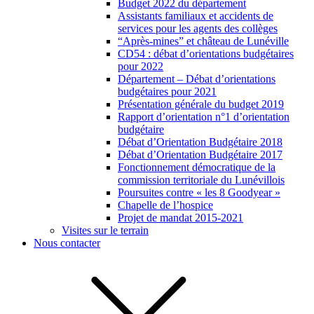
Budget 2022 du département
Assistants familiaux et accidents de
services pour les agents des collèges
“Après-mines” et château de Lunéville
CD54 : débat d’orientations budgétaires
pour 2022
Département – Débat d’orientations
budgétaires pour 2021
Présentation générale du budget 2019
Rapport d’orientation n°1 d’orientation
budgétaire
Débat d’Orientation Budgétaire 2018
Débat d’Orientation Budgétaire 2017
Fonctionnement démocratique de la
commission territoriale du Lunévillois
Poursuites contre « les 8 Goodyear »
Chapelle de l’hospice
Projet de mandat 2015-2021
Visites sur le terrain
Nous contacter