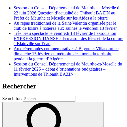
Session du Conseil Départemental de Meurthe et Moselle du
22 juin 2026 Question d’actualité de Thibault BAZIN au
Préfet de Meurthe et Moselle sur les Aides à la pierre
Au repas traditionnel de la Saint-Valentin organisée par le
club de loisirs à rosières-aux-salines le vendredi 13 février
Très beau spectacle le vendredi 13 février de l’association
EXPRESSION DANSE à la maison des fêtes et de la culture
à Blainville sur l’eau
Aux cérémonies commémoratives à Bayon et Villacourt ce
dimanche 15 février, en mémoire des morts du territoire
pendant la guerre d’Algérie.
Session du Conseil Départemental de Meurthe-et-Moselle du
11 février 2026 – débat d’orientations budgétaires –
Interventions de Thibault BAZIN
Rechercher
Search for: