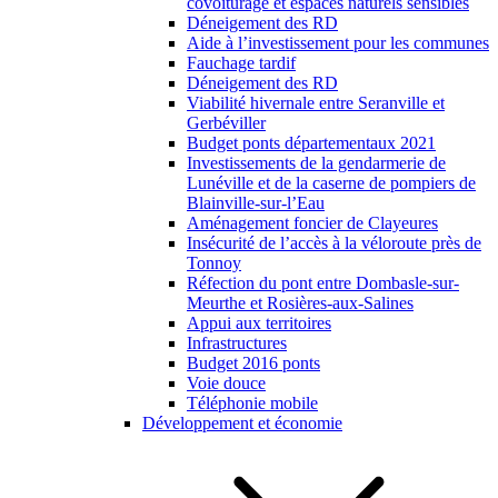
covoiturage et espaces naturels sensibles
Déneigement des RD
Aide à l’investissement pour les communes
Fauchage tardif
Déneigement des RD
Viabilité hivernale entre Seranville et
Gerbéviller
Budget ponts départementaux 2021
Investissements de la gendarmerie de
Lunéville et de la caserne de pompiers de
Blainville-sur-l’Eau
Aménagement foncier de Clayeures
Insécurité de l’accès à la véloroute près de
Tonnoy
Réfection du pont entre Dombasle-sur-
Meurthe et Rosières-aux-Salines
Appui aux territoires
Infrastructures
Budget 2016 ponts
Voie douce
Téléphonie mobile
Développement et économie