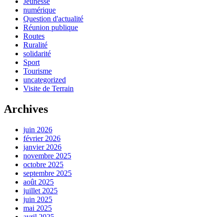
Jeunesse
numérique
Question d'actualité
Réunion publique
Routes
Ruralité
solidarité
Sport
Tourisme
uncategorized
Visite de Terrain
Archives
juin 2026
février 2026
janvier 2026
novembre 2025
octobre 2025
septembre 2025
août 2025
juillet 2025
juin 2025
mai 2025
avril 2025