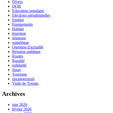
Divers
DOB
Education populaire
Elections présidentielles
Emploi
Equipements
Habitat
Insertion
Jeunesse
numérique
Question d'actualité
Réunion publique
Routes
Ruralité
solidarité
Sport
Tourisme
uncategorized
Visite de Terrain
Archives
juin 2026
février 2026