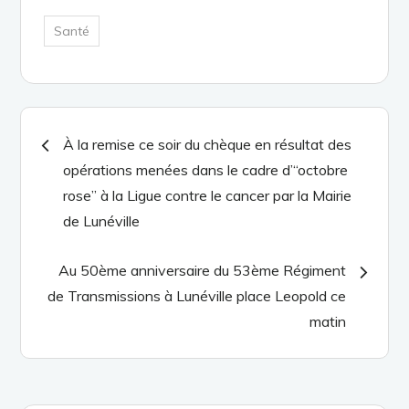
Santé
Navigation
À la remise ce soir du chèque en résultat des
opérations menées dans le cadre d’“octobre
de
rose” à la Ligue contre le cancer par la Mairie
de Lunéville
l’article
Au 50ème anniversaire du 53ème Régiment
de Transmissions à Lunéville place Leopold ce
matin