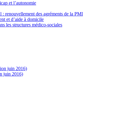
icap et l’autonomie
al : renouvellement des agréments de la PMI
nt et d’aide à domicile
ns les structures médico-sociales
sion juin 2016)
n juin 2016)