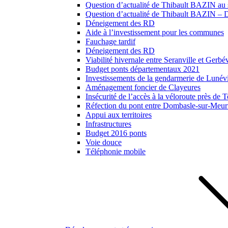
Question d’actualité de Thibault BAZIN au s
Question d’actualité de Thibault BAZIN – Dé
Déneigement des RD
Aide à l’investissement pour les communes
Fauchage tardif
Déneigement des RD
Viabilité hivernale entre Seranville et Gerbév
Budget ponts départementaux 2021
Investissements de la gendarmerie de Lunévil
Aménagement foncier de Clayeures
Insécurité de l’accès à la véloroute près de
Réfection du pont entre Dombasle-sur-Meurt
Appui aux territoires
Infrastructures
Budget 2016 ponts
Voie douce
Téléphonie mobile