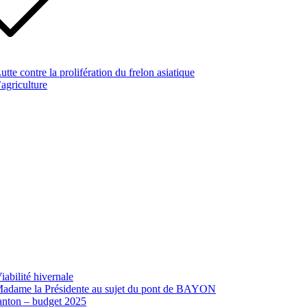
te contre la prolifération du frelon asiatique
’agriculture
abilité hivernale
 Madame la Présidente au sujet du pont de BAYON
canton – budget 2025