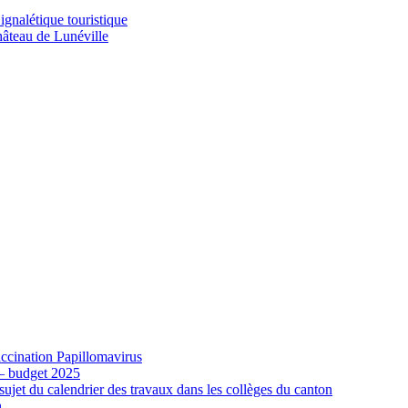
gnalétique touristique
âteau de Lunéville
cination Papillomavirus
 – budget 2025
ujet du calendrier des travaux dans les collèges du canton
n