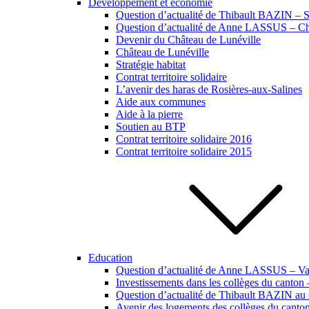
Développement et économie
Question d’actualité de Thibault BAZIN – Si
Question d’actualité de Anne LASSUS – Ch
Devenir du Château de Lunéville
Château de Lunéville
Stratégie habitat
Contrat territoire solidaire
L’avenir des haras de Rosières-aux-Salines
Aide aux communes
Aide à la pierre
Soutien au BTP
Contrat territoire solidaire 2016
Contrat territoire solidaire 2015
Education
Question d’actualité de Anne LASSUS – Vac
Investissements dans les collèges du canton
Question d’actualité de Thibault BAZIN au s
Avenir des logements des collèges du canto