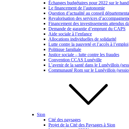
Échanges budgétaires pour 2022 sur le hand
Le financement de l’autonomie
Question d’actualité au conseil département
Revalorisation des services d’accompagneme
Financement des investissements attendus da
Demande de garantie d’emprunt du CAPS
Aide sociale à l’enfance
Allocations individuelles de solidarité
Lutte contre la pauvreté et l’accès à l’emploi
Politique familiale
Justice sociale – lutte contre les fraudes
Convention CCAS Lunéville
L’avenir de la santé dans le Lunévillois (ses
Communauté Rom sur le Lunévillois (sessio
Sion
Cité des paysages
Projet de la Cité des Paysages à Sion