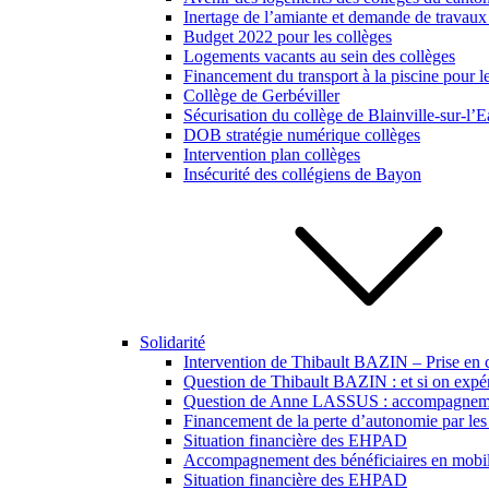
Inertage de l’amiante et demande de travaux
Budget 2022 pour les collèges
Logements vacants au sein des collèges
Financement du transport à la piscine pour l
Collège de Gerbéviller
Sécurisation du collège de Blainville-sur-l’
DOB stratégie numérique collèges
Intervention plan collèges
Insécurité des collégiens de Bayon
Solidarité
Intervention de Thibault BAZIN – Prise en 
Question de Thibault BAZIN : et si on expér
Question de Anne LASSUS : accompagnement 
Financement de la perte d’autonomie par les 
Situation financière des EHPAD
Accompagnement des bénéficiaires en mobili
Situation financière des EHPAD