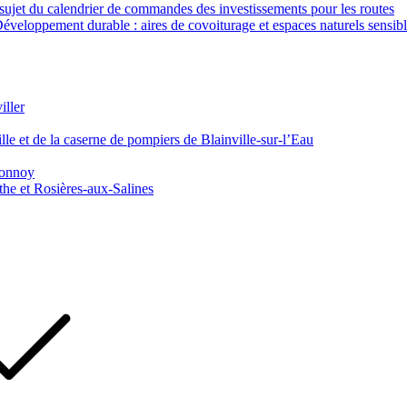
ujet du calendrier de commandes des investissements pour les routes
veloppement durable : aires de covoiturage et espaces naturels sensib
iller
le et de la caserne de pompiers de Blainville-sur-l’Eau
 Tonnoy
he et Rosières-aux-Salines