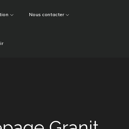
tion
Nous contacter
ir
epage Granit