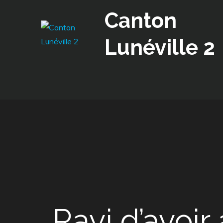
Skip
Canton
to
content
Lunéville 2
Ravi d’avoi