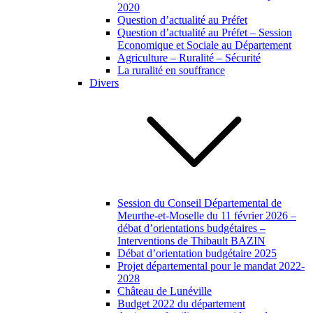
2020
Question d’actualité au Préfet
Question d’actualité au Préfet – Session
Economique et Sociale au Département
Agriculture – Ruralité – Sécurité
La ruralité en souffrance
Divers
Session du Conseil Départemental de
Meurthe-et-Moselle du 11 février 2026 –
débat d’orientations budgétaires –
Interventions de Thibault BAZIN
Débat d’orientation budgétaire 2025
Projet départemental pour le mandat 2022-
2028
Château de Lunéville
Budget 2022 du département