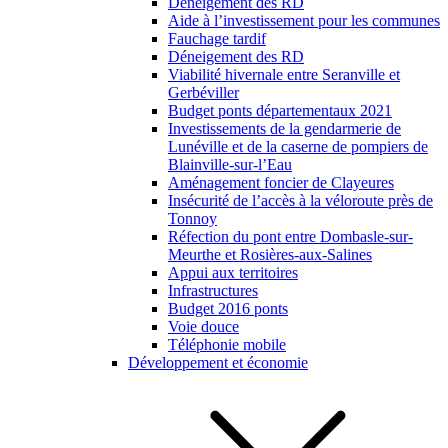
Déneigement des RD
Aide à l’investissement pour les communes
Fauchage tardif
Déneigement des RD
Viabilité hivernale entre Seranville et
Gerbéviller
Budget ponts départementaux 2021
Investissements de la gendarmerie de
Lunéville et de la caserne de pompiers de
Blainville-sur-l’Eau
Aménagement foncier de Clayeures
Insécurité de l’accès à la véloroute près de
Tonnoy
Réfection du pont entre Dombasle-sur-
Meurthe et Rosières-aux-Salines
Appui aux territoires
Infrastructures
Budget 2016 ponts
Voie douce
Téléphonie mobile
Développement et économie