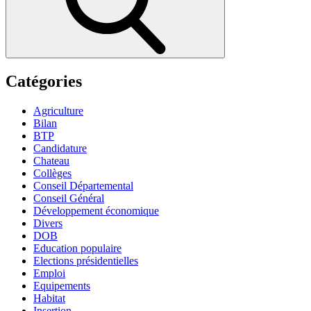
Catégories
Agriculture
Bilan
BTP
Candidature
Chateau
Collèges
Conseil Départemental
Conseil Général
Développement économique
Divers
DOB
Education populaire
Elections présidentielles
Emploi
Equipements
Habitat
Insertion