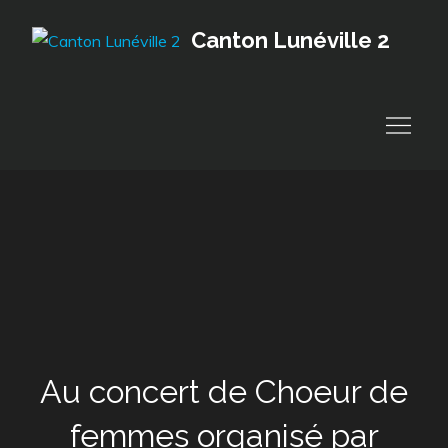
Skip
Canton Lunéville 2
to
content
Au concert de Choeur de
femmes organisé par