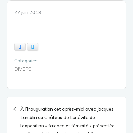
Posted
27 juin 2019
on
Facebook
Twitter
Categories:
DIVERS
Navigation
À l’inauguration cet après-midi avec Jacques
Lamblin au Château de Lunéville de
de
l’exposition « faïence et féminité » présentée