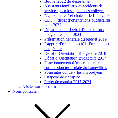
Budget 2022 du département
Assistants familiaux et accidents de
services pour les agents des collèges
“Après-mines” et château de Lunéville
CD54 : débat d’orientations budgétaires
pour 2022
Département – Débat d’orientations
budgétaires pour 2021
Présentation générale du budget 2019
Rapport d’orientation n°1 d’orientation
budgétaire
Débat d’Orientation Budgétaire 2018
Débat d’Orientation Budgétaire 2017
Fonctionnement démocratique de la
commission territoriale du Lunévillois
Poursuites contre « les 8 Goodyear »
Chapelle de l’hospice
Projet de mandat 2015-2021
Visites sur le terrain
Nous contacter