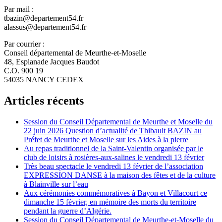
Par mail :
tbazin@departement54.fr
alassus@departement54.fr
Par courrier :
Conseil départemental de Meurthe-et-Moselle
48, Esplanade Jacques Baudot
C.O. 900 19
54035 NANCY CEDEX
Articles récents
Session du Conseil Départemental de Meurthe et Moselle du
22 juin 2026 Question d’actualité de Thibault BAZIN au
Préfet de Meurthe et Moselle sur les Aides à la pierre
Au repas traditionnel de la Saint-Valentin organisée par le
club de loisirs à rosières-aux-salines le vendredi 13 février
Très beau spectacle le vendredi 13 février de l’association
EXPRESSION DANSE à la maison des fêtes et de la culture
à Blainville sur l’eau
Aux cérémonies commémoratives à Bayon et Villacourt ce
dimanche 15 février, en mémoire des morts du territoire
pendant la guerre d’Algérie.
Session du Conseil Départemental de Meurthe-et-Moselle du