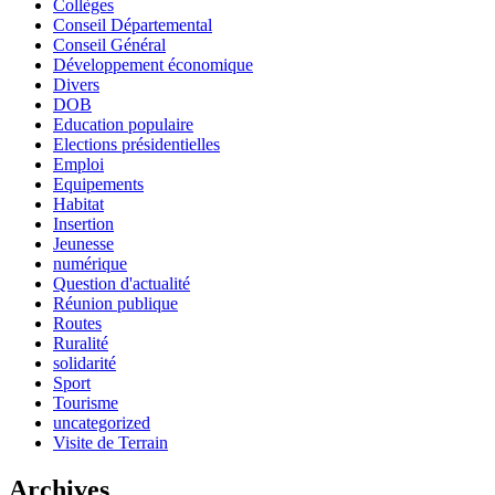
Collèges
Conseil Départemental
Conseil Général
Développement économique
Divers
DOB
Education populaire
Elections présidentielles
Emploi
Equipements
Habitat
Insertion
Jeunesse
numérique
Question d'actualité
Réunion publique
Routes
Ruralité
solidarité
Sport
Tourisme
uncategorized
Visite de Terrain
Archives