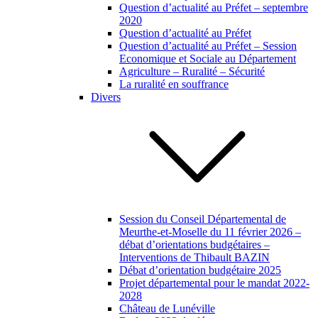
Question d’actualité au Préfet – septembre
2020
Question d’actualité au Préfet
Question d’actualité au Préfet – Session
Economique et Sociale au Département
Agriculture – Ruralité – Sécurité
La ruralité en souffrance
Divers
Session du Conseil Départemental de
Meurthe-et-Moselle du 11 février 2026 –
débat d’orientations budgétaires –
Interventions de Thibault BAZIN
Débat d’orientation budgétaire 2025
Projet départemental pour le mandat 2022-
2028
Château de Lunéville