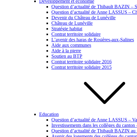
Développement et économie
Question d’actualité de Thibault BAZIN – Si
Question d’actualité de Anne LASSUS – Ch
Devenir du Château de Lunéville
Château de Lunéville
Stratégie habitat
Contrat territoire solidaire
L’avenir des haras de Rosières-aux-Salines
Aide aux communes
Aide à la pierre
Soutien au BTP
Contrat territoire solidaire 2016
Contrat territoire solidaire 2015
Education
Question d’actualité de Anne LASSUS – Vac
Investissements dans les collèges du canton
Question d’actualité de Thibault BAZIN au s
Avenir des logements des collèges du canto