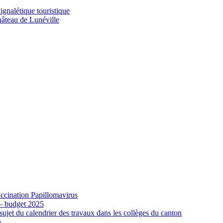
gnalétique touristique
âteau de Lunéville
cination Papillomavirus
 – budget 2025
ujet du calendrier des travaux dans les collèges du canton
n