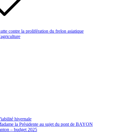
te contre la prolifération du frelon asiatique
’agriculture
abilité hivernale
 Madame la Présidente au sujet du pont de BAYON
canton – budget 2025