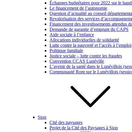
Échanges budgétaires pour 2022 sur le hand
Le financement de l’autonomie
Question d’actualité au conseil département
Revalorisation des services d’accompagneme
Financement des investissements attendus da
Demande de garantie d’emprunt du CAPS
Aide sociale à l’enfance
Allocations individuelles de solidarité
Lutte contre la pauvreté et l’accès à l’emploi
Politique familiale
Justice sociale – lutte contre les fraudes
Convention CCAS Lunéville
L’avenir de la santé dans le Lunévillois (ses
Communauté Rom sur le Lunévillois (sessio
Sion
Cité des paysages
Projet de la Cité des Paysages à Sion