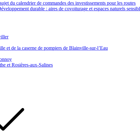
ujet du calendrier de commandes des investissements pour les routes
veloppement durable : aires de covoiturage et espaces naturels sensib
iller
le et de la caserne de pompiers de Blainville-sur-l’Eau
 Tonnoy
he et Rosières-aux-Salines