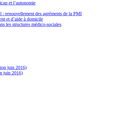
icap et l’autonomie
al : renouvellement des agréments de la PMI
nt et d’aide à domicile
ns les structures médico-sociales
sion juin 2016)
n juin 2016)