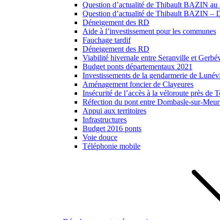
Question d’actualité de Thibault BAZIN au s
Question d’actualité de Thibault BAZIN – Dé
Déneigement des RD
Aide à l’investissement pour les communes
Fauchage tardif
Déneigement des RD
Viabilité hivernale entre Seranville et Gerbév
Budget ponts départementaux 2021
Investissements de la gendarmerie de Lunévil
Aménagement foncier de Clayeures
Insécurité de l’accès à la véloroute près de
Réfection du pont entre Dombasle-sur-Meurt
Appui aux territoires
Infrastructures
Budget 2016 ponts
Voie douce
Téléphonie mobile