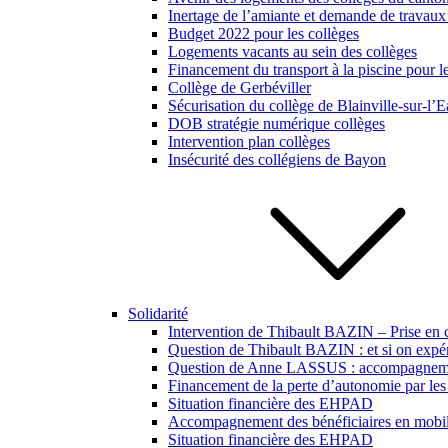
Inertage de l’amiante et demande de travaux
Budget 2022 pour les collèges
Logements vacants au sein des collèges
Financement du transport à la piscine pour l
Collège de Gerbéviller
Sécurisation du collège de Blainville-sur-l’
DOB stratégie numérique collèges
Intervention plan collèges
Insécurité des collégiens de Bayon
Solidarité
Intervention de Thibault BAZIN – Prise en 
Question de Thibault BAZIN : et si on expér
Question de Anne LASSUS : accompagnement 
Financement de la perte d’autonomie par les 
Situation financière des EHPAD
Accompagnement des bénéficiaires en mobili
Situation financière des EHPAD