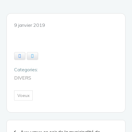
Posted
9 janvier 2019
on
Facebook
Twitter
Categories:
DIVERS
Voeux
Navigation
Aux vœux ce soir de la municipalité de