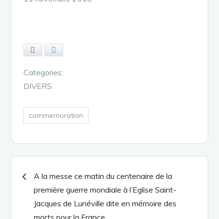
on
Facebook
Twitter
Categories:
DIVERS
commemoration
Navigation
A la messe ce matin du centenaire de la
première guerre mondiale à l’Eglise Saint-
de
Jacques de Lunéville dite en mémoire des
morts pour la France