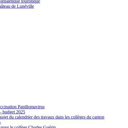
gnalétique touristique
âteau de Lunéville
cination Papillomavirus
 – budget 2025
ujet du calendrier des travaux dans les collèges du canton
n
 pour le collège Charles Guérin