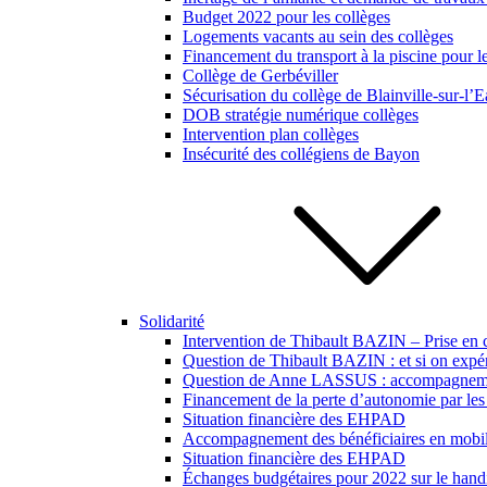
Budget 2022 pour les collèges
Logements vacants au sein des collèges
Financement du transport à la piscine pour l
Collège de Gerbéviller
Sécurisation du collège de Blainville-sur-l’
DOB stratégie numérique collèges
Intervention plan collèges
Insécurité des collégiens de Bayon
Solidarité
Intervention de Thibault BAZIN – Prise en 
Question de Thibault BAZIN : et si on expér
Question de Anne LASSUS : accompagnement 
Financement de la perte d’autonomie par les 
Situation financière des EHPAD
Accompagnement des bénéficiaires en mobili
Situation financière des EHPAD
Échanges budgétaires pour 2022 sur le hand