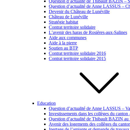
Question d’actualité de Thibault BAZIN – Si
Question d’actualité de Anne LASSUS – Ch
Devenir du Château de Lunéville
Château de Lunéville
Stratégie habitat
Contrat territoire solidaire
L’avenir des haras de Rosières-aux-Salines
Aide aux communes
Aide à la pierre
Soutien au BTP
Contrat territoire solidaire 2016
Contrat territoire solidaire 2015
Education
Question d’actualité de Anne LASSUS – Vac
Investissements dans les collèges du canton
Question d’actualité de Thibault BAZIN au s
Avenir des logements des collèges du canto
Inertage de l’amiante et demande de travaux