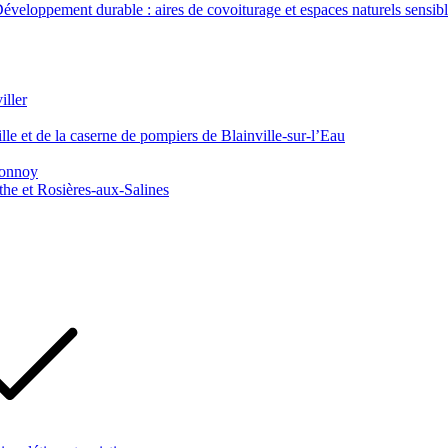
veloppement durable : aires de covoiturage et espaces naturels sensib
iller
le et de la caserne de pompiers de Blainville-sur-l’Eau
 Tonnoy
he et Rosières-aux-Salines