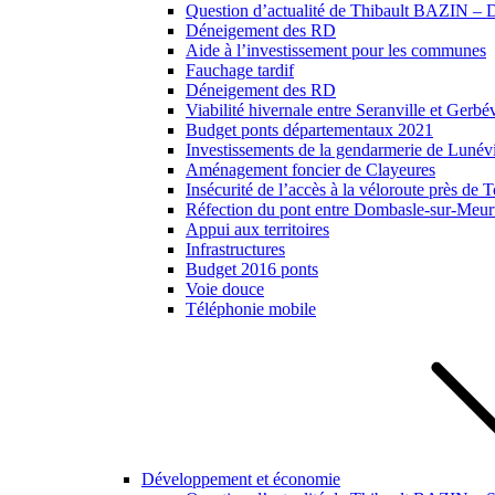
Question d’actualité de Thibault BAZIN – Dé
Déneigement des RD
Aide à l’investissement pour les communes
Fauchage tardif
Déneigement des RD
Viabilité hivernale entre Seranville et Gerbév
Budget ponts départementaux 2021
Investissements de la gendarmerie de Lunévil
Aménagement foncier de Clayeures
Insécurité de l’accès à la véloroute près de
Réfection du pont entre Dombasle-sur-Meurt
Appui aux territoires
Infrastructures
Budget 2016 ponts
Voie douce
Téléphonie mobile
Développement et économie