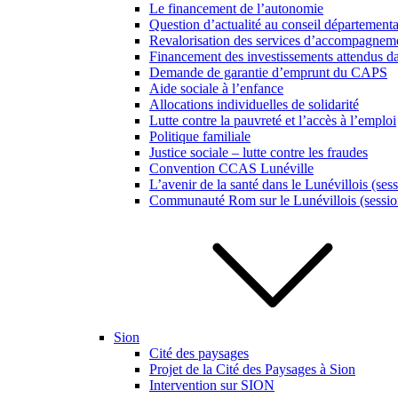
Le financement de l’autonomie
Question d’actualité au conseil département
Revalorisation des services d’accompagneme
Financement des investissements attendus da
Demande de garantie d’emprunt du CAPS
Aide sociale à l’enfance
Allocations individuelles de solidarité
Lutte contre la pauvreté et l’accès à l’emploi
Politique familiale
Justice sociale – lutte contre les fraudes
Convention CCAS Lunéville
L’avenir de la santé dans le Lunévillois (ses
Communauté Rom sur le Lunévillois (sessio
Sion
Cité des paysages
Projet de la Cité des Paysages à Sion
Intervention sur SION