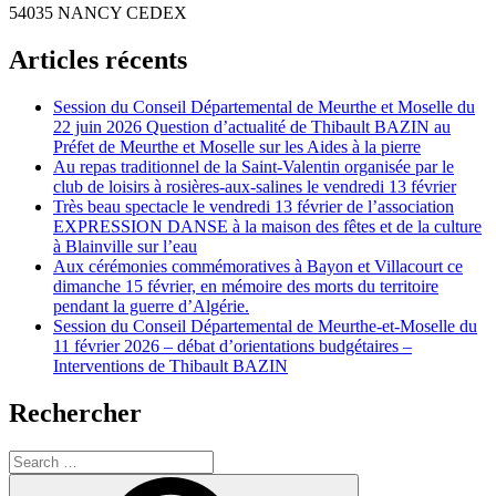
54035 NANCY CEDEX
Articles récents
Session du Conseil Départemental de Meurthe et Moselle du
22 juin 2026 Question d’actualité de Thibault BAZIN au
Préfet de Meurthe et Moselle sur les Aides à la pierre
Au repas traditionnel de la Saint-Valentin organisée par le
club de loisirs à rosières-aux-salines le vendredi 13 février
Très beau spectacle le vendredi 13 février de l’association
EXPRESSION DANSE à la maison des fêtes et de la culture
à Blainville sur l’eau
Aux cérémonies commémoratives à Bayon et Villacourt ce
dimanche 15 février, en mémoire des morts du territoire
pendant la guerre d’Algérie.
Session du Conseil Départemental de Meurthe-et-Moselle du
11 février 2026 – débat d’orientations budgétaires –
Interventions de Thibault BAZIN
Rechercher
Search
for:
Search