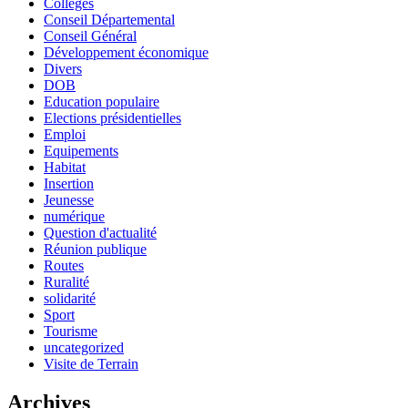
Collèges
Conseil Départemental
Conseil Général
Développement économique
Divers
DOB
Education populaire
Elections présidentielles
Emploi
Equipements
Habitat
Insertion
Jeunesse
numérique
Question d'actualité
Réunion publique
Routes
Ruralité
solidarité
Sport
Tourisme
uncategorized
Visite de Terrain
Archives