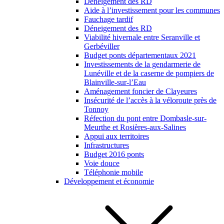
Déneigement des RD
Aide à l’investissement pour les communes
Fauchage tardif
Déneigement des RD
Viabilité hivernale entre Seranville et
Gerbéviller
Budget ponts départementaux 2021
Investissements de la gendarmerie de
Lunéville et de la caserne de pompiers de
Blainville-sur-l’Eau
Aménagement foncier de Clayeures
Insécurité de l’accès à la véloroute près de
Tonnoy
Réfection du pont entre Dombasle-sur-
Meurthe et Rosières-aux-Salines
Appui aux territoires
Infrastructures
Budget 2016 ponts
Voie douce
Téléphonie mobile
Développement et économie