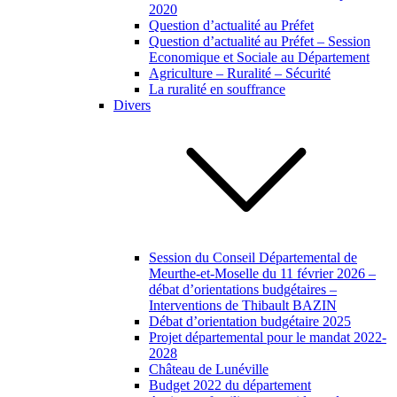
2020
Question d’actualité au Préfet
Question d’actualité au Préfet – Session
Economique et Sociale au Département
Agriculture – Ruralité – Sécurité
La ruralité en souffrance
Divers
Session du Conseil Départemental de
Meurthe-et-Moselle du 11 février 2026 –
débat d’orientations budgétaires –
Interventions de Thibault BAZIN
Débat d’orientation budgétaire 2025
Projet départemental pour le mandat 2022-
2028
Château de Lunéville
Budget 2022 du département