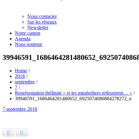
Nous contacter
Sur les réseaux
Newsletter
Notre canton
Agenda
Nous soutenir
39946591_1686464281480652_6925074086
Home
2018
septembre
7
Représentation théâtrale « et les mirabelliers refleurirent… »
39946591_1686464281480652_6925074086884278272_n
Posted
7 septembre 2018
on
Facebook
Twitter