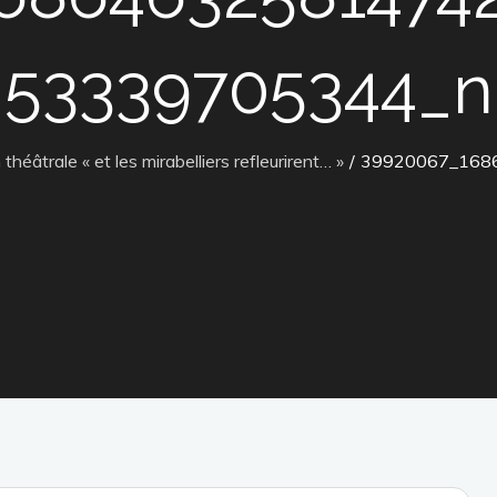
53339705344_n
héâtrale « et les mirabelliers refleurirent… »
39920067_168