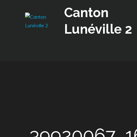
Skip
Canton
to
content
Lunéville 2
39920067_1