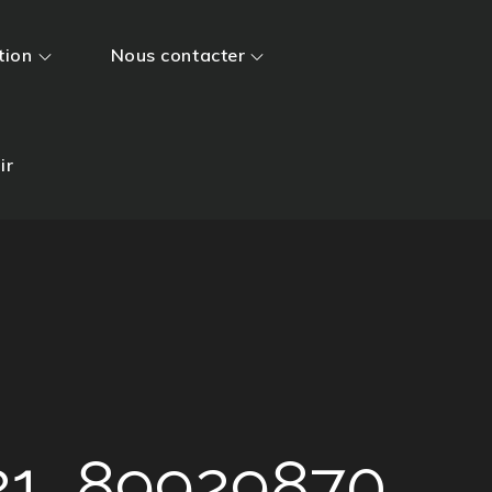
tion
Nous contacter
ir
21_89929870