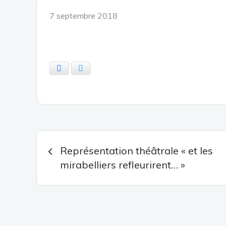
Posted
7 septembre 2018
on
Facebook
Twitter
Navigation
Représentation théâtrale « et les
mirabelliers refleurirent… »
de
l’article