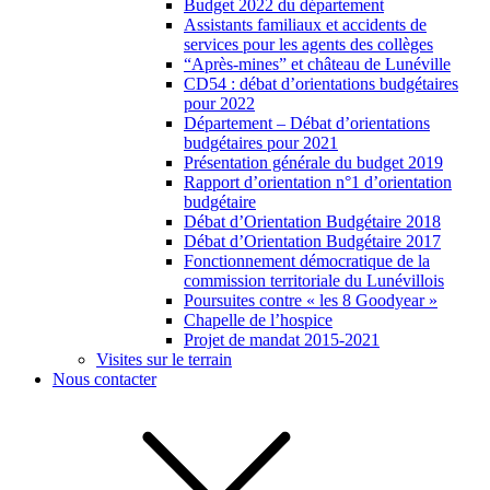
Budget 2022 du département
Assistants familiaux et accidents de
services pour les agents des collèges
“Après-mines” et château de Lunéville
CD54 : débat d’orientations budgétaires
pour 2022
Département – Débat d’orientations
budgétaires pour 2021
Présentation générale du budget 2019
Rapport d’orientation n°1 d’orientation
budgétaire
Débat d’Orientation Budgétaire 2018
Débat d’Orientation Budgétaire 2017
Fonctionnement démocratique de la
commission territoriale du Lunévillois
Poursuites contre « les 8 Goodyear »
Chapelle de l’hospice
Projet de mandat 2015-2021
Visites sur le terrain
Nous contacter