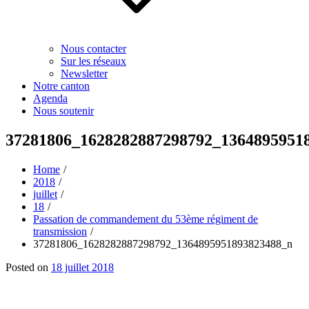
Nous contacter
Sur les réseaux
Newsletter
Notre canton
Agenda
Nous soutenir
37281806_1628282887298792_1364895951
Home
2018
juillet
18
Passation de commandement du 53ème régiment de
transmission
37281806_1628282887298792_1364895951893823488_n
Posted on
18 juillet 2018