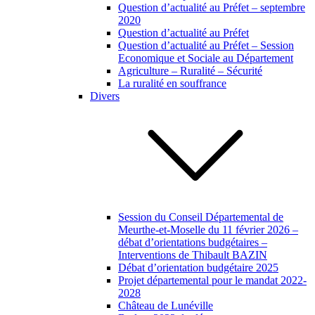
Question d’actualité au Préfet – septembre
2020
Question d’actualité au Préfet
Question d’actualité au Préfet – Session
Economique et Sociale au Département
Agriculture – Ruralité – Sécurité
La ruralité en souffrance
Divers
Session du Conseil Départemental de
Meurthe-et-Moselle du 11 février 2026 –
débat d’orientations budgétaires –
Interventions de Thibault BAZIN
Débat d’orientation budgétaire 2025
Projet départemental pour le mandat 2022-
2028
Château de Lunéville