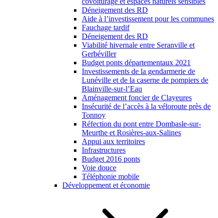
covoiturage et espaces naturels sensibles
Déneigement des RD
Aide à l’investissement pour les communes
Fauchage tardif
Déneigement des RD
Viabilité hivernale entre Seranville et
Gerbéviller
Budget ponts départementaux 2021
Investissements de la gendarmerie de
Lunéville et de la caserne de pompiers de
Blainville-sur-l’Eau
Aménagement foncier de Clayeures
Insécurité de l’accès à la véloroute près de
Tonnoy
Réfection du pont entre Dombasle-sur-
Meurthe et Rosières-aux-Salines
Appui aux territoires
Infrastructures
Budget 2016 ponts
Voie douce
Téléphonie mobile
Développement et économie