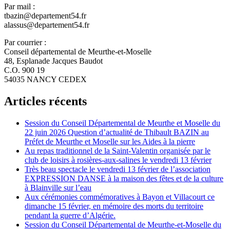
Par mail :
tbazin@departement54.fr
alassus@departement54.fr
Par courrier :
Conseil départemental de Meurthe-et-Moselle
48, Esplanade Jacques Baudot
C.O. 900 19
54035 NANCY CEDEX
Articles récents
Session du Conseil Départemental de Meurthe et Moselle du
22 juin 2026 Question d’actualité de Thibault BAZIN au
Préfet de Meurthe et Moselle sur les Aides à la pierre
Au repas traditionnel de la Saint-Valentin organisée par le
club de loisirs à rosières-aux-salines le vendredi 13 février
Très beau spectacle le vendredi 13 février de l’association
EXPRESSION DANSE à la maison des fêtes et de la culture
à Blainville sur l’eau
Aux cérémonies commémoratives à Bayon et Villacourt ce
dimanche 15 février, en mémoire des morts du territoire
pendant la guerre d’Algérie.
Session du Conseil Départemental de Meurthe-et-Moselle du