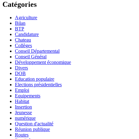
Catégories
Agriculture
Bilan
BTP
Candidature
Chateau
Collèges
Conseil Départemental
Conseil Général
Développement économique
Divers
DOB
Education populaire
Elections présidentielles
Emploi
Equipements
Habitat
Insertion
Jeunesse
numérique
Question d'actualité
Réunion publique
Routes