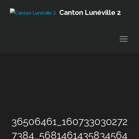
Skip
Canton Lunéville 2
to
content
36506461_160733030272
7384_5681461435834564