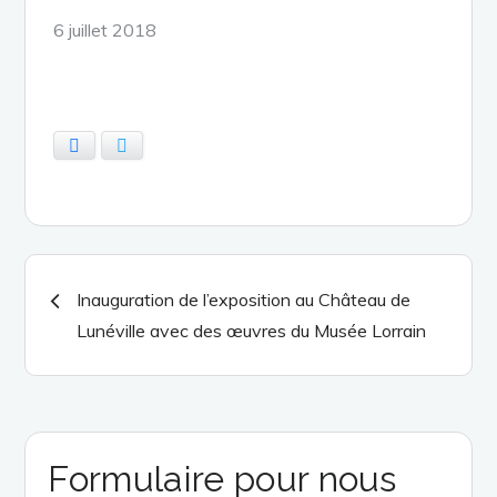
Posted
6 juillet 2018
on
Facebook
Twitter
Navigation
Inauguration de l’exposition au Château de
Lunéville avec des œuvres du Musée Lorrain
de
l’article
Formulaire pour nous