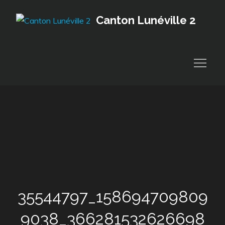
Skip
Canton Lunéville 2
to
content
35544797_158694709809
9038_366281532626698