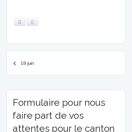
Facebook
Twitter
Navigation
18 juin
de
l’article
Formulaire pour nous
faire part de vos
attentes pour le canton