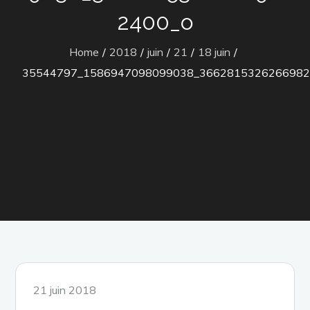
2400_o
Home
2018
juin
21
18 juin
35544797_1586947098099038_3662815326266982
Posted
21 juin 2018
on