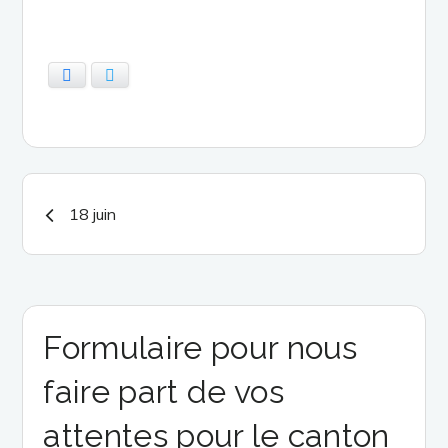
Facebook
Twitter
Navigation
18 juin
de
l’article
Formulaire pour nous
faire part de vos
attentes pour le canton