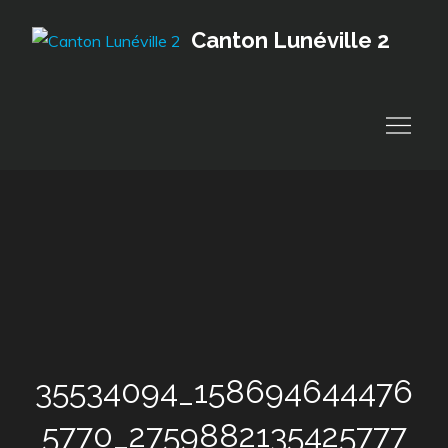
Skip
Canton Lunéville 2
to
content
35534094_158694644476
5770_2759882135425777