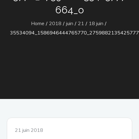
664_o
Home
2018
juin
21
18 juin
35534094_1586946444765770_2759882135425777
Posted
21 juin 2018
on