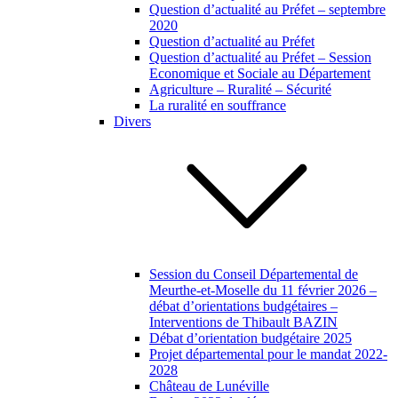
Question d’actualité au Préfet – septembre
2020
Question d’actualité au Préfet
Question d’actualité au Préfet – Session
Economique et Sociale au Département
Agriculture – Ruralité – Sécurité
La ruralité en souffrance
Divers
Session du Conseil Départemental de
Meurthe-et-Moselle du 11 février 2026 –
débat d’orientations budgétaires –
Interventions de Thibault BAZIN
Débat d’orientation budgétaire 2025
Projet départemental pour le mandat 2022-
2028
Château de Lunéville