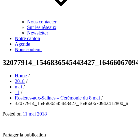
Nous contacter
Sur les réseaux
Newsletter
Notre canton
Agenda
Nous soutenir
32077914_1546836545443427_1646606709
Home
2018
mai
11
Rosières-aux-Salines – Cérémonie du 8 mai
32077914_1546836545443427_164660670942412800_n
Posted on
11 mai 2018
Partager la publication