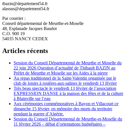
tbazin@departement54.fr
alassus@departement54.fr
Par courrier :
Conseil départemental de Meurthe-et-Moselle
48, Esplanade Jacques Baudot
C.O. 900 19
54035 NANCY CEDEX
Articles récents
Session du Conseil Départemental de Meurthe et Moselle du
22 juin 2026 Question d’actualité de Thibault BAZIN au
Préfet de Meurthe et Moselle sur les Aides à la pierre
Au repas traditionnel de la Saint-Valentin organisée par le
club de loisirs à rosières-aux-salines le vendredi 13 février
Très beau spectacle le vendredi 13 février de l’association
EXPRESSION DANSE à la maison des fêtes et de la culture
à Blainville sur l’eau
Aux cérémonies commémoratives à Bayon et Villacourt ce
dimanche 15 février, en mémoire des morts du territoire
pendant la guerre d’Algérie.
Session du Conseil Départemental de Meurthe-et-Moselle du
11 février 2026 – débat d’orientations budgétaires –