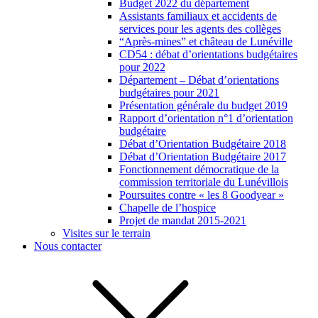
Budget 2022 du département
Assistants familiaux et accidents de
services pour les agents des collèges
“Après-mines” et château de Lunéville
CD54 : débat d’orientations budgétaires
pour 2022
Département – Débat d’orientations
budgétaires pour 2021
Présentation générale du budget 2019
Rapport d’orientation n°1 d’orientation
budgétaire
Débat d’Orientation Budgétaire 2018
Débat d’Orientation Budgétaire 2017
Fonctionnement démocratique de la
commission territoriale du Lunévillois
Poursuites contre « les 8 Goodyear »
Chapelle de l’hospice
Projet de mandat 2015-2021
Visites sur le terrain
Nous contacter