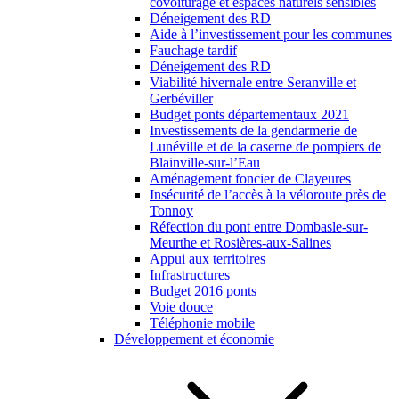
covoiturage et espaces naturels sensibles
Déneigement des RD
Aide à l’investissement pour les communes
Fauchage tardif
Déneigement des RD
Viabilité hivernale entre Seranville et
Gerbéviller
Budget ponts départementaux 2021
Investissements de la gendarmerie de
Lunéville et de la caserne de pompiers de
Blainville-sur-l’Eau
Aménagement foncier de Clayeures
Insécurité de l’accès à la véloroute près de
Tonnoy
Réfection du pont entre Dombasle-sur-
Meurthe et Rosières-aux-Salines
Appui aux territoires
Infrastructures
Budget 2016 ponts
Voie douce
Téléphonie mobile
Développement et économie